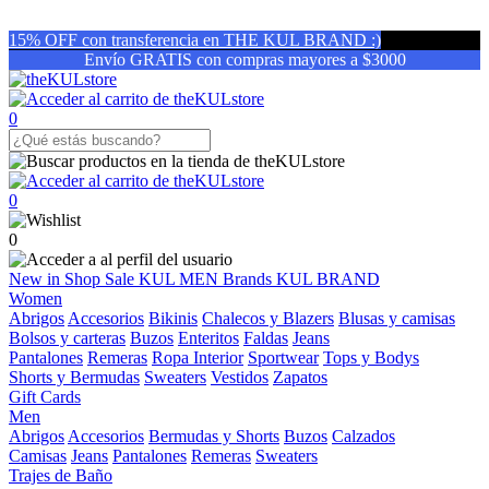
15% OFF con transferencia en THE KUL BRAND :)
Envío GRATIS con compras mayores a $3000
0
0
0
New in
Shop
Sale
KUL MEN
Brands
KUL BRAND
Women
Abrigos
Accesorios
Bikinis
Chalecos y Blazers
Blusas y camisas
Bolsos y carteras
Buzos
Enteritos
Faldas
Jeans
Pantalones
Remeras
Ropa Interior
Sportwear
Tops y Bodys
Shorts y Bermudas
Sweaters
Vestidos
Zapatos
Gift Cards
Men
Abrigos
Accesorios
Bermudas y Shorts
Buzos
Calzados
Camisas
Jeans
Pantalones
Remeras
Sweaters
Trajes de Baño