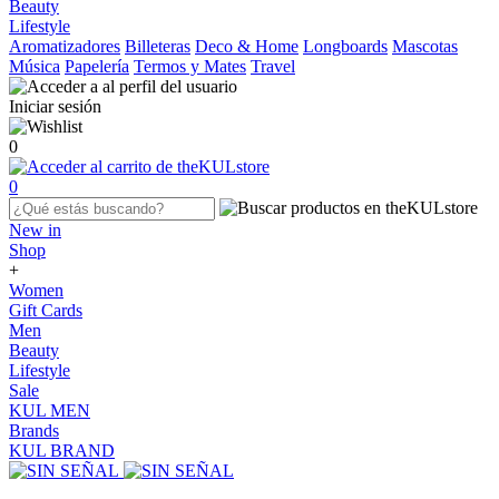
Beauty
Lifestyle
Aromatizadores
Billeteras
Deco & Home
Longboards
Mascotas
Música
Papelería
Termos y Mates
Travel
Iniciar sesión
0
0
New in
Shop
+
Women
Gift Cards
Men
Beauty
Lifestyle
Sale
KUL MEN
Brands
KUL BRAND