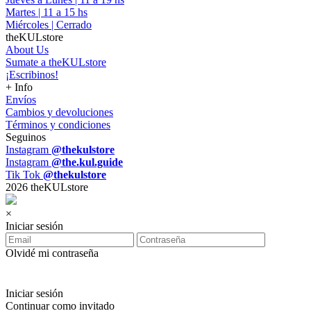
Martes | 11 a 15 hs
Miércoles | Cerrado
theKULstore
About Us
Sumate a theKULstore
¡Escribinos!
+ Info
Envíos
Cambios y devoluciones
Términos y condiciones
Seguinos
Instagram
@thekulstore
Instagram
@the.kul.guide
Tik Tok
@thekulstore
2026 theKULstore
×
Iniciar sesión
Olvidé mi contraseña
Iniciar sesión
Continuar como invitado