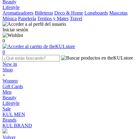
Beauty
Lifestyle
Aromatizadores
Billeteras
Deco & Home
Longboards
Mascotas
Música
Papelería
Termos y Mates
Travel
Iniciar sesión
0
0
New in
Shop
+
Women
Gift Cards
Men
Beauty
Lifestyle
Sale
KUL MEN
Brands
KUL BRAND
Volver