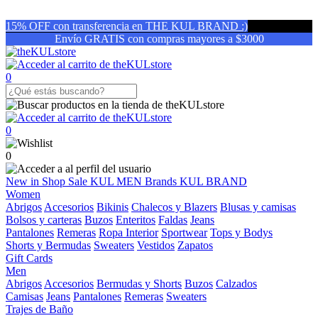
15% OFF con transferencia en THE KUL BRAND :)
Envío GRATIS con compras mayores a $3000
0
0
0
New in
Shop
Sale
KUL MEN
Brands
KUL BRAND
Women
Abrigos
Accesorios
Bikinis
Chalecos y Blazers
Blusas y camisas
Bolsos y carteras
Buzos
Enteritos
Faldas
Jeans
Pantalones
Remeras
Ropa Interior
Sportwear
Tops y Bodys
Shorts y Bermudas
Sweaters
Vestidos
Zapatos
Gift Cards
Men
Abrigos
Accesorios
Bermudas y Shorts
Buzos
Calzados
Camisas
Jeans
Pantalones
Remeras
Sweaters
Trajes de Baño