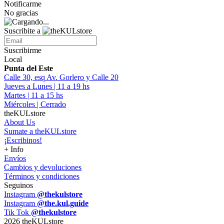
Notificarme
No gracias
Suscribite a
Suscribirme
Local
Punta del Este
Calle 30, esq Av. Gorlero y Calle 20
Jueves a Lunes | 11 a 19 hs
Martes | 11 a 15 hs
Miércoles | Cerrado
theKULstore
About Us
Sumate a theKULstore
¡Escribinos!
+ Info
Envíos
Cambios y devoluciones
Términos y condiciones
Seguinos
Instagram
@thekulstore
Instagram
@the.kul.guide
Tik Tok
@thekulstore
2026 theKULstore