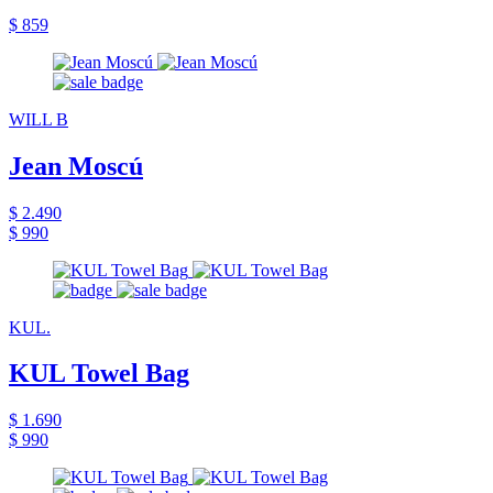
$ 859
WILL B
Jean Moscú
$ 2.490
$ 990
KUL.
KUL Towel Bag
$ 1.690
$ 990