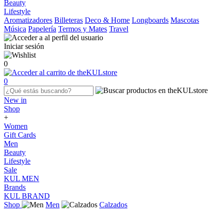
Beauty
Lifestyle
Aromatizadores
Billeteras
Deco & Home
Longboards
Mascotas
Música
Papelería
Termos y Mates
Travel
Iniciar sesión
0
0
New in
Shop
+
Women
Gift Cards
Men
Beauty
Lifestyle
Sale
KUL MEN
Brands
KUL BRAND
Shop
Men
Calzados