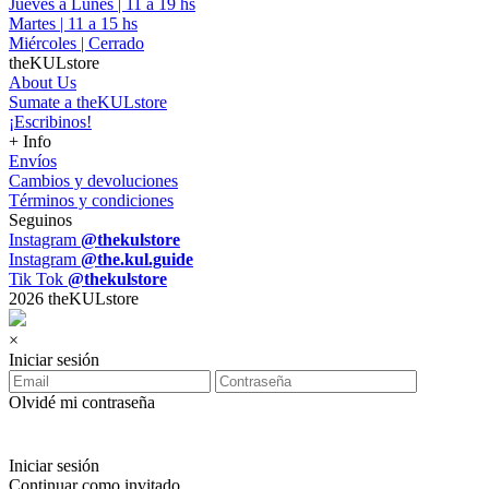
Jueves a Lunes | 11 a 19 hs
Martes | 11 a 15 hs
Miércoles | Cerrado
theKULstore
About Us
Sumate a theKULstore
¡Escribinos!
+ Info
Envíos
Cambios y devoluciones
Términos y condiciones
Seguinos
Instagram
@thekulstore
Instagram
@the.kul.guide
Tik Tok
@thekulstore
2026 theKULstore
×
Iniciar sesión
Olvidé mi contraseña
Iniciar sesión
Continuar como invitado