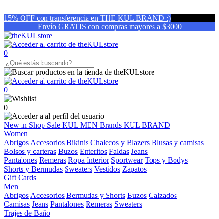
15% OFF con transferencia en THE KUL BRAND :)
Envío GRATIS con compras mayores a $3000
0
0
0
New in
Shop
Sale
KUL MEN
Brands
KUL BRAND
Women
Abrigos
Accesorios
Bikinis
Chalecos y Blazers
Blusas y camisas
Bolsos y carteras
Buzos
Enteritos
Faldas
Jeans
Pantalones
Remeras
Ropa Interior
Sportwear
Tops y Bodys
Shorts y Bermudas
Sweaters
Vestidos
Zapatos
Gift Cards
Men
Abrigos
Accesorios
Bermudas y Shorts
Buzos
Calzados
Camisas
Jeans
Pantalones
Remeras
Sweaters
Trajes de Baño