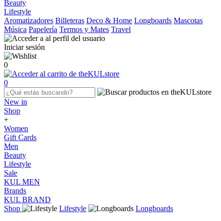
Beauty
Lifestyle
Aromatizadores
Billeteras
Deco & Home
Longboards
Mascotas
Música
Papelería
Termos y Mates
Travel
Iniciar sesión
0
0
New in
Shop
+
Women
Gift Cards
Men
Beauty
Lifestyle
Sale
KUL MEN
Brands
KUL BRAND
Shop
Lifestyle
Longboards