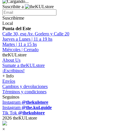
Suscribite a
Suscribirme
Local
Punta del Este
Calle 30, esq Av. Gorlero y Calle 20
Jueves a Lunes | 11 a 19 hs
Martes | 11 a 15 hs
Miércoles | Cerrado
theKULstore
About Us
Sumate a theKULstore
¡Escribinos!
+ Info
Envíos
Cambios y devoluciones
Términos y condiciones
Seguinos
Instagram
@thekulstore
Instagram
@the.kul.guide
Tik Tok
@thekulstore
2026 theKULstore
×