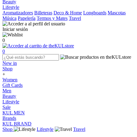
Beauty
Lifestyle
Aromatizadores
Billeteras
Deco & Home
Longboards
Mascotas
Música
Papelería
Termos y Mates
Travel
Iniciar sesión
0
0
New in
Shop
+
Women
Gift Cards
Men
Beauty
Lifestyle
Sale
KUL MEN
Brands
KUL BRAND
Shop
Lifestyle
Travel