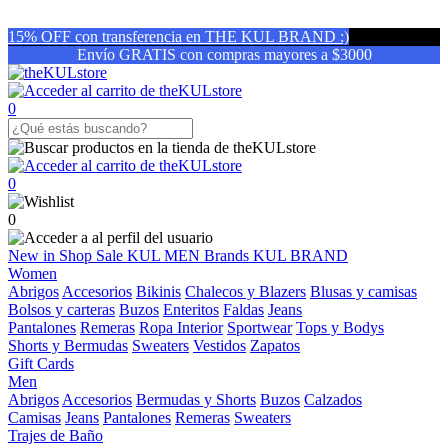
15% OFF con transferencia en THE KUL BRAND :)
Envío GRATIS con compras mayores a $3000
0
0
0
New in
Shop
Sale
KUL MEN
Brands
KUL BRAND
Women
Abrigos
Accesorios
Bikinis
Chalecos y Blazers
Blusas y camisas
Bolsos y carteras
Buzos
Enteritos
Faldas
Jeans
Pantalones
Remeras
Ropa Interior
Sportwear
Tops y Bodys
Shorts y Bermudas
Sweaters
Vestidos
Zapatos
Gift Cards
Men
Abrigos
Accesorios
Bermudas y Shorts
Buzos
Calzados
Camisas
Jeans
Pantalones
Remeras
Sweaters
Trajes de Baño