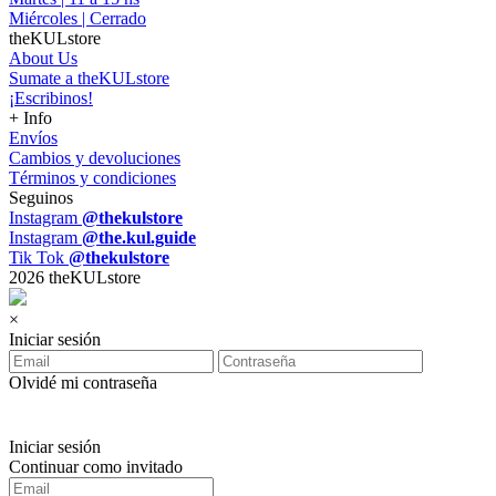
Miércoles | Cerrado
theKULstore
About Us
Sumate a theKULstore
¡Escribinos!
+ Info
Envíos
Cambios y devoluciones
Términos y condiciones
Seguinos
Instagram
@thekulstore
Instagram
@the.kul.guide
Tik Tok
@thekulstore
2026 theKULstore
×
Iniciar sesión
Olvidé mi contraseña
Iniciar sesión
Continuar como invitado