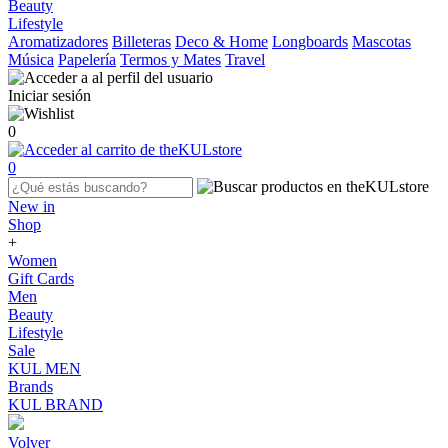
Beauty
Lifestyle
Aromatizadores
Billeteras
Deco & Home
Longboards
Mascotas
Música
Papelería
Termos y Mates
Travel
Iniciar sesión
0
0
New in
Shop
+
Women
Gift Cards
Men
Beauty
Lifestyle
Sale
KUL MEN
Brands
KUL BRAND
Volver