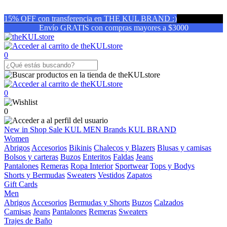
15% OFF con transferencia en THE KUL BRAND :)
Envío GRATIS con compras mayores a $3000
0
0
0
New in
Shop
Sale
KUL MEN
Brands
KUL BRAND
Women
Abrigos
Accesorios
Bikinis
Chalecos y Blazers
Blusas y camisas
Bolsos y carteras
Buzos
Enteritos
Faldas
Jeans
Pantalones
Remeras
Ropa Interior
Sportwear
Tops y Bodys
Shorts y Bermudas
Sweaters
Vestidos
Zapatos
Gift Cards
Men
Abrigos
Accesorios
Bermudas y Shorts
Buzos
Calzados
Camisas
Jeans
Pantalones
Remeras
Sweaters
Trajes de Baño