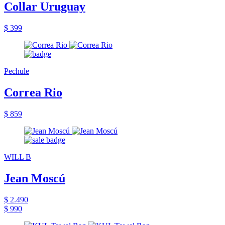
Collar Uruguay
$ 399
Pechule
Correa Rio
$ 859
WILL B
Jean Moscú
$ 2.490
$ 990