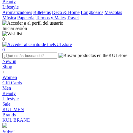
Beauty
Lifestyle
Aromatizadores
Billeteras
Deco & Home
Longboards
Mascotas
Música
Papelería
Termos y Mates
Travel
Iniciar sesión
0
0
New in
Shop
+
Women
Gift Cards
Men
Beauty
Lifestyle
Sale
KUL MEN
Brands
KUL BRAND
Volver