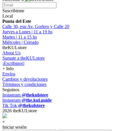
Suscribirme
Local
Punta del Este
Calle 30, esq Av. Gorlero y Calle 20
Jueves a Lunes | 11 a 19 hs
Martes | 11 a 15 hs
Miércoles | Cerrado
theKULstore
About Us
Sumate a theKULstore
¡Escribinos!
+ Info
Envíos
Cambios y devoluciones
Términos y condiciones
Seguinos
Instagram
@thekulstore
Instagram
@the.kul.guide
Tik Tok
@thekulstore
2026 theKULstore
×
Iniciar sesión