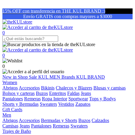
15% OFF con transferencia en THE KUL BRAND :)
Envío GRATIS con compras mayores a $3000
0
0
0
New in
Shop
Sale
KUL MEN
Brands
KUL BRAND
Women
Abrigos
Accesorios
Bikinis
Chalecos y Blazers
Blusas y camisas
Bolsos y carteras
Buzos
Enteritos
Faldas
Jeans
Pantalones
Remeras
Ropa Interior
Sportwear
Tops y Bodys
Shorts y Bermudas
Sweaters
Vestidos
Zapatos
Gift Cards
Men
Abrigos
Accesorios
Bermudas y Shorts
Buzos
Calzados
Camisas
Jeans
Pantalones
Remeras
Sweaters
Trajes de Baño