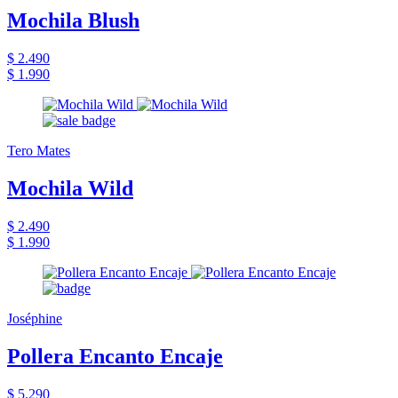
Mochila Blush
$ 2.490
$ 1.990
Tero Mates
Mochila Wild
$ 2.490
$ 1.990
Joséphine
Pollera Encanto Encaje
$ 5.290