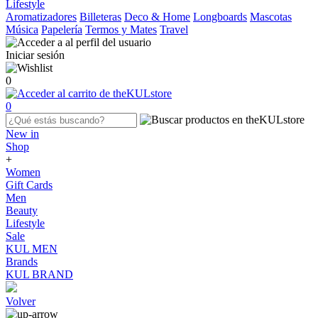
Lifestyle
Aromatizadores
Billeteras
Deco & Home
Longboards
Mascotas
Música
Papelería
Termos y Mates
Travel
Iniciar sesión
0
0
New in
Shop
+
Women
Gift Cards
Men
Beauty
Lifestyle
Sale
KUL MEN
Brands
KUL BRAND
Volver