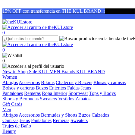
15% OFF con transferencia en THE KUL BRAND :)
0
0
0
New in
Shop
Sale
KUL MEN
Brands
KUL BRAND
Women
Abrigos
Accesorios
Bikinis
Chalecos y Blazers
Blusas y camisas
Bolsos y carteras
Buzos
Enteritos
Faldas
Jeans
Pantalones
Remeras
Ropa Interior
Sportwear
Tops y Bodys
Shorts y Bermudas
Sweaters
Vestidos
Zapatos
Gift Cards
Men
Abrigos
Accesorios
Bermudas y Shorts
Buzos
Calzados
Camisas
Jeans
Pantalones
Remeras
Sweaters
Trajes de Baño
Beauty