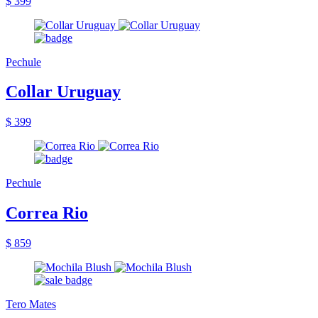
$ 399
Pechule
Collar Uruguay
$ 399
Pechule
Correa Rio
$ 859
Tero Mates