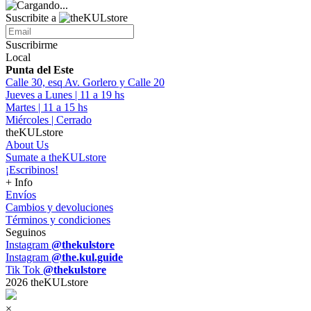
Suscribite a
Suscribirme
Local
Punta del Este
Calle 30, esq Av. Gorlero y Calle 20
Jueves a Lunes | 11 a 19 hs
Martes | 11 a 15 hs
Miércoles | Cerrado
theKULstore
About Us
Sumate a theKULstore
¡Escribinos!
+ Info
Envíos
Cambios y devoluciones
Términos y condiciones
Seguinos
Instagram
@thekulstore
Instagram
@the.kul.guide
Tik Tok
@thekulstore
2026 theKULstore
×