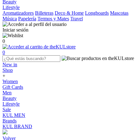
Beauty
Lifestyle
Aromatizadores
Billeteras
Deco & Home
Longboards
Mascotas
Música
Papelería
Termos y Mates
Travel
Iniciar sesión
0
0
New in
Shop
+
Women
Gift Cards
Men
Beauty
Lifestyle
Sale
KUL MEN
Brands
KUL BRAND
Volver