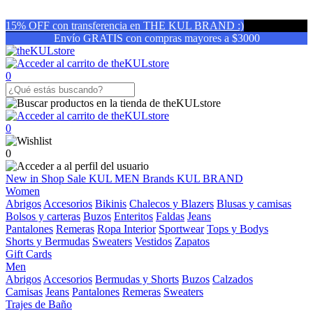
15% OFF con transferencia en THE KUL BRAND :)
Envío GRATIS con compras mayores a $3000
0
0
0
New in
Shop
Sale
KUL MEN
Brands
KUL BRAND
Women
Abrigos
Accesorios
Bikinis
Chalecos y Blazers
Blusas y camisas
Bolsos y carteras
Buzos
Enteritos
Faldas
Jeans
Pantalones
Remeras
Ropa Interior
Sportwear
Tops y Bodys
Shorts y Bermudas
Sweaters
Vestidos
Zapatos
Gift Cards
Men
Abrigos
Accesorios
Bermudas y Shorts
Buzos
Calzados
Camisas
Jeans
Pantalones
Remeras
Sweaters
Trajes de Baño