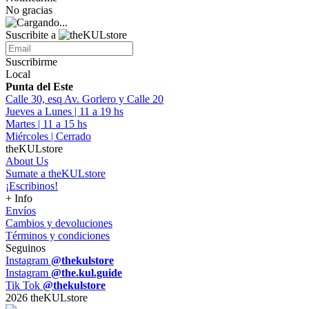
No gracias
Suscribite a
Suscribirme
Local
Punta del Este
Calle 30, esq Av. Gorlero y Calle 20
Jueves a Lunes | 11 a 19 hs
Martes | 11 a 15 hs
Miércoles | Cerrado
theKULstore
About Us
Sumate a theKULstore
¡Escribinos!
+ Info
Envíos
Cambios y devoluciones
Términos y condiciones
Seguinos
Instagram
@thekulstore
Instagram
@the.kul.guide
Tik Tok
@thekulstore
2026 theKULstore