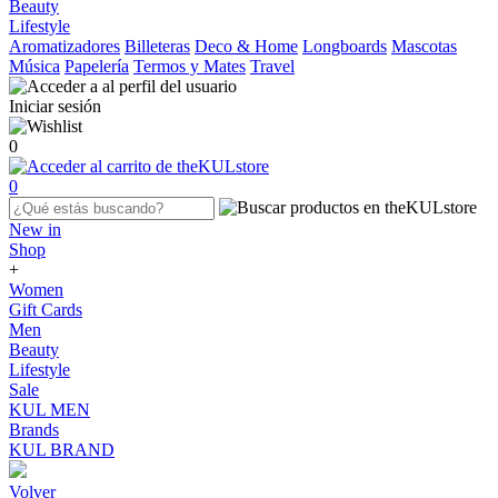
Beauty
Lifestyle
Aromatizadores
Billeteras
Deco & Home
Longboards
Mascotas
Música
Papelería
Termos y Mates
Travel
Iniciar sesión
0
0
New in
Shop
+
Women
Gift Cards
Men
Beauty
Lifestyle
Sale
KUL MEN
Brands
KUL BRAND
Volver