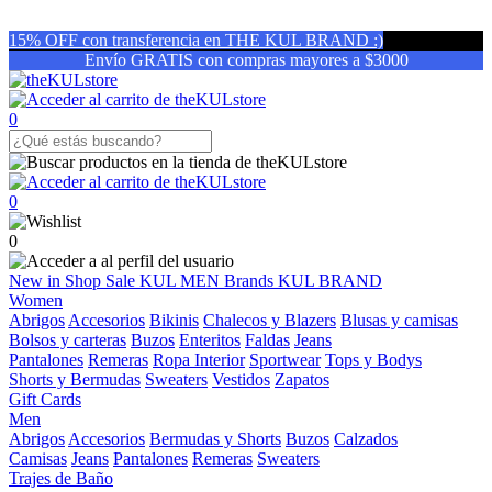
15% OFF con transferencia en THE KUL BRAND :)
Envío GRATIS con compras mayores a $3000
0
0
0
New in
Shop
Sale
KUL MEN
Brands
KUL BRAND
Women
Abrigos
Accesorios
Bikinis
Chalecos y Blazers
Blusas y camisas
Bolsos y carteras
Buzos
Enteritos
Faldas
Jeans
Pantalones
Remeras
Ropa Interior
Sportwear
Tops y Bodys
Shorts y Bermudas
Sweaters
Vestidos
Zapatos
Gift Cards
Men
Abrigos
Accesorios
Bermudas y Shorts
Buzos
Calzados
Camisas
Jeans
Pantalones
Remeras
Sweaters
Trajes de Baño