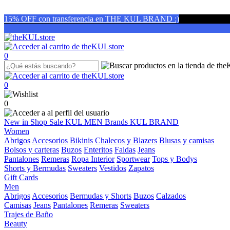
15% OFF con transferencia en THE KUL BRAND :)
0
0
0
New in
Shop
Sale
KUL MEN
Brands
KUL BRAND
Women
Abrigos
Accesorios
Bikinis
Chalecos y Blazers
Blusas y camisas
Bolsos y carteras
Buzos
Enteritos
Faldas
Jeans
Pantalones
Remeras
Ropa Interior
Sportwear
Tops y Bodys
Shorts y Bermudas
Sweaters
Vestidos
Zapatos
Gift Cards
Men
Abrigos
Accesorios
Bermudas y Shorts
Buzos
Calzados
Camisas
Jeans
Pantalones
Remeras
Sweaters
Trajes de Baño
Beauty