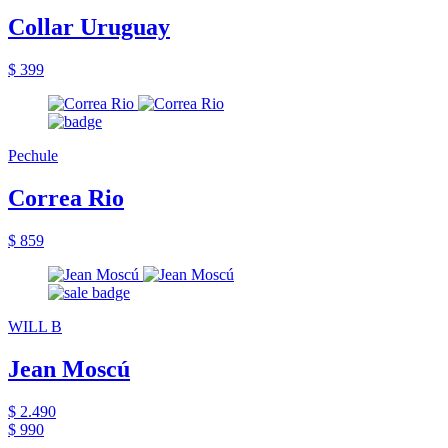
Collar Uruguay
$ 399
Pechule
Correa Rio
$ 859
WILL B
Jean Moscú
$ 2.490
$ 990