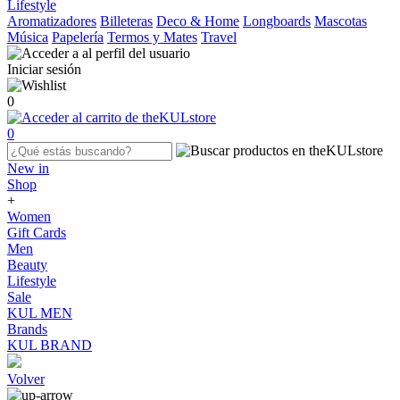
Lifestyle
Aromatizadores
Billeteras
Deco & Home
Longboards
Mascotas
Música
Papelería
Termos y Mates
Travel
Iniciar sesión
0
0
New in
Shop
+
Women
Gift Cards
Men
Beauty
Lifestyle
Sale
KUL MEN
Brands
KUL BRAND
Volver