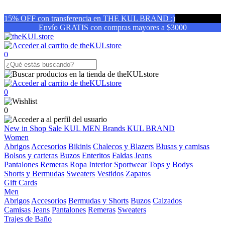
15% OFF con transferencia en THE KUL BRAND :)
Envío GRATIS con compras mayores a $3000
0
0
0
New in
Shop
Sale
KUL MEN
Brands
KUL BRAND
Women
Abrigos
Accesorios
Bikinis
Chalecos y Blazers
Blusas y camisas
Bolsos y carteras
Buzos
Enteritos
Faldas
Jeans
Pantalones
Remeras
Ropa Interior
Sportwear
Tops y Bodys
Shorts y Bermudas
Sweaters
Vestidos
Zapatos
Gift Cards
Men
Abrigos
Accesorios
Bermudas y Shorts
Buzos
Calzados
Camisas
Jeans
Pantalones
Remeras
Sweaters
Trajes de Baño