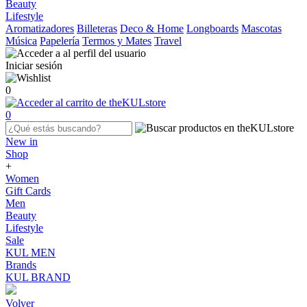
Beauty
Lifestyle
Aromatizadores
Billeteras
Deco & Home
Longboards
Mascotas
Música
Papelería
Termos y Mates
Travel
Iniciar sesión
0
0
New in
Shop
+
Women
Gift Cards
Men
Beauty
Lifestyle
Sale
KUL MEN
Brands
KUL BRAND
Volver