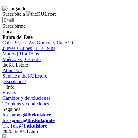
Suscribite a
Suscribirme
Local
Punta del Este
Calle 30, esq Av. Gorlero y Calle 20
Jueves a Lunes | 11 a 19 hs
Martes | 11 a 15 hs
Miércoles | Cerrado
theKULstore
About Us
Sumate a theKULstore
¡Escribinos!
+ Info
Envíos
Cambios y devoluciones
Términos y condiciones
Seguinos
Instagram
@thekulstore
Instagram
@the.kul.guide
Tik Tok
@thekulstore
2026 theKULstore