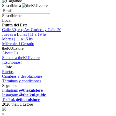
Suscribite a
Suscribirme
Local
Punta del Este
Calle 30, esq Av. Gorlero y Calle 20
Jueves a Lunes | 11 a 19 hs
Martes | 11 a 15 hs
Miércoles | Cerrado
theKULstore
About Us
Sumate a theKULstore
¡Escribinos!
+ Info
Envíos
Cambios y devoluciones
Términos y condiciones
Seguinos
Instagram
@thekulstore
Instagram
@the.kul.guide
Tik Tok
@thekulstore
2026 theKULstore
×