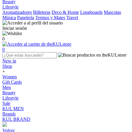
Beauty
Lifestyle
Aromatizadores
Billeteras
Deco & Home
Longboards
Mascotas
Música
Papelería
Termos y Mates
Travel
Iniciar sesión
0
0
New in
Shop
+
Women
Gift Cards
Men
Beauty
Lifestyle
Sale
KUL MEN
Brands
KUL BRAND
Volver