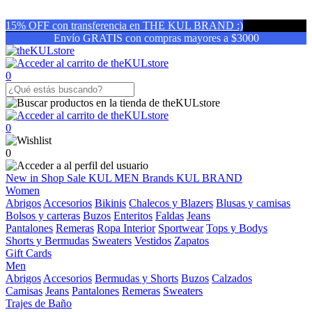
15% OFF con transferencia en THE KUL BRAND :)
Envío GRATIS con compras mayores a $3000
0
0
0
New in
Shop
Sale
KUL MEN
Brands
KUL BRAND
Women
Abrigos
Accesorios
Bikinis
Chalecos y Blazers
Blusas y camisas
Bolsos y carteras
Buzos
Enteritos
Faldas
Jeans
Pantalones
Remeras
Ropa Interior
Sportwear
Tops y Bodys
Shorts y Bermudas
Sweaters
Vestidos
Zapatos
Gift Cards
Men
Abrigos
Accesorios
Bermudas y Shorts
Buzos
Calzados
Camisas
Jeans
Pantalones
Remeras
Sweaters
Trajes de Baño