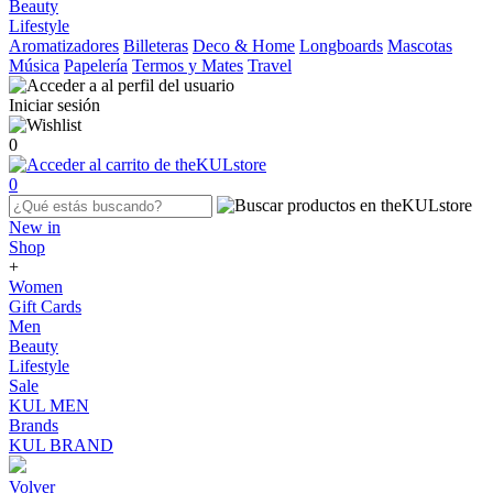
Beauty
Lifestyle
Aromatizadores
Billeteras
Deco & Home
Longboards
Mascotas
Música
Papelería
Termos y Mates
Travel
Iniciar sesión
0
0
New in
Shop
+
Women
Gift Cards
Men
Beauty
Lifestyle
Sale
KUL MEN
Brands
KUL BRAND
Volver