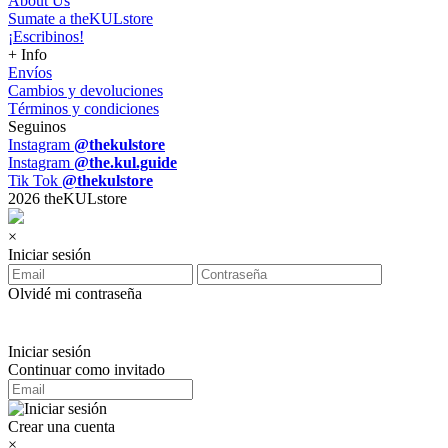
About Us
Sumate a theKULstore
¡Escribinos!
+ Info
Envíos
Cambios y devoluciones
Términos y condiciones
Seguinos
Instagram
@thekulstore
Instagram
@the.kul.guide
Tik Tok
@thekulstore
2026 theKULstore
×
Iniciar sesión
Olvidé mi contraseña
Iniciar sesión
Continuar como invitado
Crear una cuenta
×