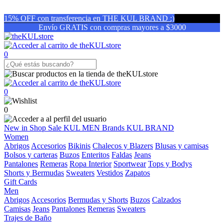
15% OFF con transferencia en THE KUL BRAND :)
Envío GRATIS con compras mayores a $3000
0
0
0
New in
Shop
Sale
KUL MEN
Brands
KUL BRAND
Women
Abrigos
Accesorios
Bikinis
Chalecos y Blazers
Blusas y camisas
Bolsos y carteras
Buzos
Enteritos
Faldas
Jeans
Pantalones
Remeras
Ropa Interior
Sportwear
Tops y Bodys
Shorts y Bermudas
Sweaters
Vestidos
Zapatos
Gift Cards
Men
Abrigos
Accesorios
Bermudas y Shorts
Buzos
Calzados
Camisas
Jeans
Pantalones
Remeras
Sweaters
Trajes de Baño