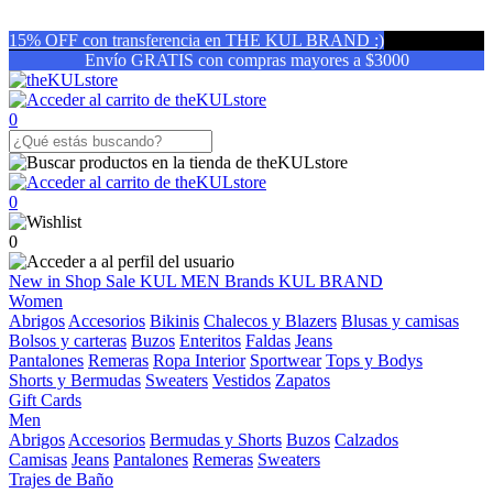
15% OFF con transferencia en THE KUL BRAND :)
Envío GRATIS con compras mayores a $3000
0
0
0
New in
Shop
Sale
KUL MEN
Brands
KUL BRAND
Women
Abrigos
Accesorios
Bikinis
Chalecos y Blazers
Blusas y camisas
Bolsos y carteras
Buzos
Enteritos
Faldas
Jeans
Pantalones
Remeras
Ropa Interior
Sportwear
Tops y Bodys
Shorts y Bermudas
Sweaters
Vestidos
Zapatos
Gift Cards
Men
Abrigos
Accesorios
Bermudas y Shorts
Buzos
Calzados
Camisas
Jeans
Pantalones
Remeras
Sweaters
Trajes de Baño