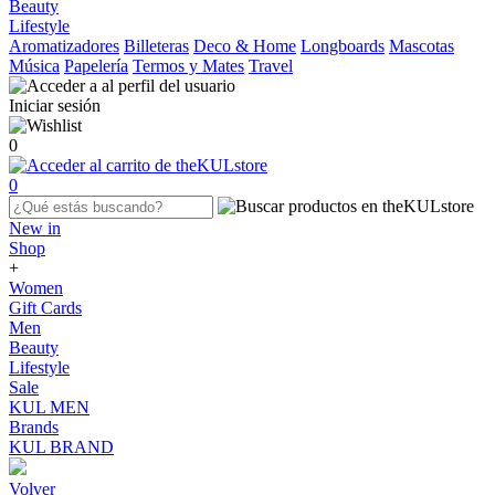
Beauty
Lifestyle
Aromatizadores
Billeteras
Deco & Home
Longboards
Mascotas
Música
Papelería
Termos y Mates
Travel
Iniciar sesión
0
0
New in
Shop
+
Women
Gift Cards
Men
Beauty
Lifestyle
Sale
KUL MEN
Brands
KUL BRAND
Volver