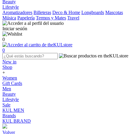
Beauty
Lifestyle
Aromatizadores
Billeteras
Deco & Home
Longboards
Mascotas
Música
Papelería
Termos y Mates
Travel
Iniciar sesión
0
0
New in
Shop
+
Women
Gift Cards
Men
Beauty
Lifestyle
Sale
KUL MEN
Brands
KUL BRAND
Volver