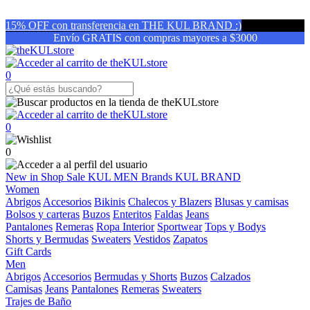
15% OFF con transferencia en THE KUL BRAND :)
Envío GRATIS con compras mayores a $3000
0
0
0
New in
Shop
Sale
KUL MEN
Brands
KUL BRAND
Women
Abrigos
Accesorios
Bikinis
Chalecos y Blazers
Blusas y camisas
Bolsos y carteras
Buzos
Enteritos
Faldas
Jeans
Pantalones
Remeras
Ropa Interior
Sportwear
Tops y Bodys
Shorts y Bermudas
Sweaters
Vestidos
Zapatos
Gift Cards
Men
Abrigos
Accesorios
Bermudas y Shorts
Buzos
Calzados
Camisas
Jeans
Pantalones
Remeras
Sweaters
Trajes de Baño