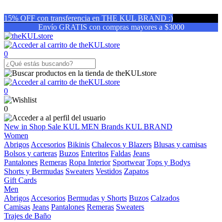
15% OFF con transferencia en THE KUL BRAND :)
Envío GRATIS con compras mayores a $3000
0
0
0
New in
Shop
Sale
KUL MEN
Brands
KUL BRAND
Women
Abrigos
Accesorios
Bikinis
Chalecos y Blazers
Blusas y camisas
Bolsos y carteras
Buzos
Enteritos
Faldas
Jeans
Pantalones
Remeras
Ropa Interior
Sportwear
Tops y Bodys
Shorts y Bermudas
Sweaters
Vestidos
Zapatos
Gift Cards
Men
Abrigos
Accesorios
Bermudas y Shorts
Buzos
Calzados
Camisas
Jeans
Pantalones
Remeras
Sweaters
Trajes de Baño