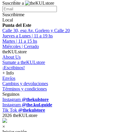
Suscribite a
Suscribirme
Local
Punta del Este
Calle 30, esq Av. Gorlero y Calle 20
Jueves a Lunes | 11 a 19 hs
Martes | 11 a 15 hs
Miércoles | Cerrado
theKULstore
About Us
Sumate a theKULstore
¡Escribinos!
+ Info
Envíos
Cambios y devoluciones
Términos y condiciones
Seguinos
Instagram
@thekulstore
Instagram
@the.kul.guide
Tik Tok
@thekulstore
2026 theKULstore
×
Iniciar sesión