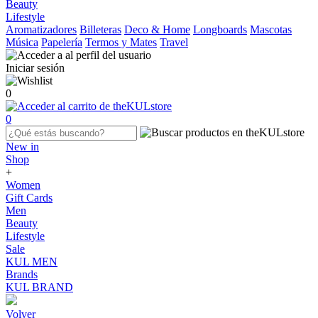
Beauty
Lifestyle
Aromatizadores
Billeteras
Deco & Home
Longboards
Mascotas
Música
Papelería
Termos y Mates
Travel
Iniciar sesión
0
0
New in
Shop
+
Women
Gift Cards
Men
Beauty
Lifestyle
Sale
KUL MEN
Brands
KUL BRAND
Volver