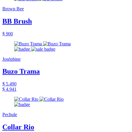
Brown Bee
BB Brush
$ 900
Joséphine
Buzo Trama
$ 5.490
$ 4.941
Pechule
Collar Rio