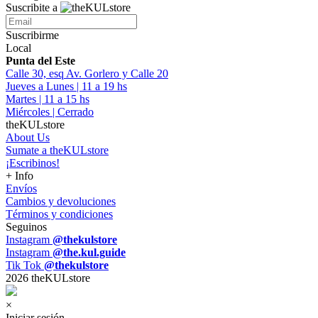
Suscribite a
Suscribirme
Local
Punta del Este
Calle 30, esq Av. Gorlero y Calle 20
Jueves a Lunes | 11 a 19 hs
Martes | 11 a 15 hs
Miércoles | Cerrado
theKULstore
About Us
Sumate a theKULstore
¡Escribinos!
+ Info
Envíos
Cambios y devoluciones
Términos y condiciones
Seguinos
Instagram
@thekulstore
Instagram
@the.kul.guide
Tik Tok
@thekulstore
2026 theKULstore
×
Iniciar sesión