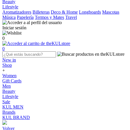
Beauty
Lifestyle
Aromatizadores
Billeteras
Deco & Home
Longboards
Mascotas
Música
Papelería
Termos y Mates
Travel
Iniciar sesión
0
0
New in
Shop
+
Women
Gift Cards
Men
Beauty
Lifestyle
Sale
KUL MEN
Brands
KUL BRAND
Volver