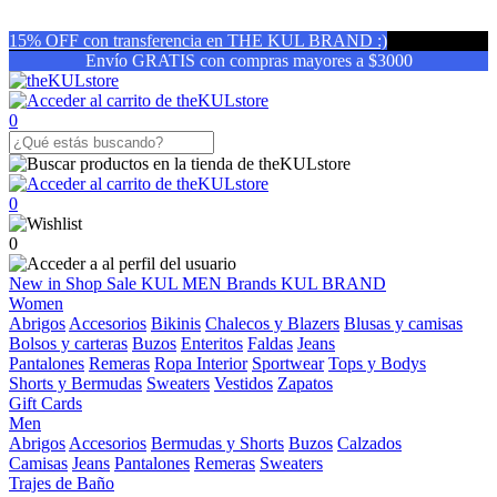
15% OFF con transferencia en THE KUL BRAND :)
Envío GRATIS con compras mayores a $3000
0
0
0
New in
Shop
Sale
KUL MEN
Brands
KUL BRAND
Women
Abrigos
Accesorios
Bikinis
Chalecos y Blazers
Blusas y camisas
Bolsos y carteras
Buzos
Enteritos
Faldas
Jeans
Pantalones
Remeras
Ropa Interior
Sportwear
Tops y Bodys
Shorts y Bermudas
Sweaters
Vestidos
Zapatos
Gift Cards
Men
Abrigos
Accesorios
Bermudas y Shorts
Buzos
Calzados
Camisas
Jeans
Pantalones
Remeras
Sweaters
Trajes de Baño