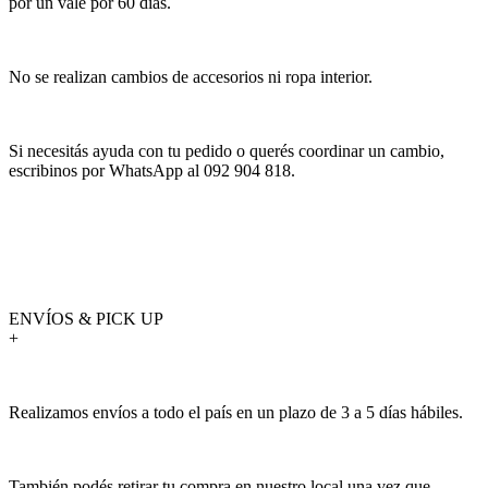
por un vale por 60 días.
No se realizan cambios de accesorios ni ropa interior.
Si necesitás ayuda con tu pedido o querés coordinar un cambio,
escribinos por WhatsApp al 092 904 818.
ENVÍOS & PICK UP
+
Realizamos envíos a todo el país en un plazo de 3 a 5 días hábiles.
También podés retirar tu compra en nuestro local una vez que