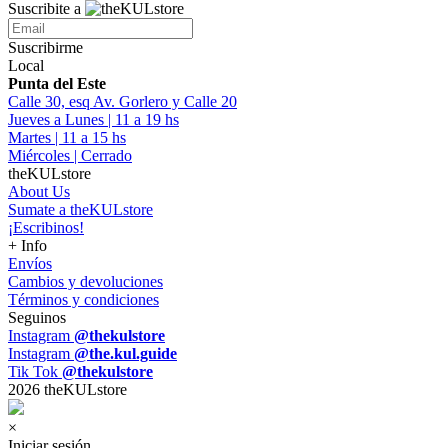
Suscribite a
Suscribirme
Local
Punta del Este
Calle 30, esq Av. Gorlero y Calle 20
Jueves a Lunes | 11 a 19 hs
Martes | 11 a 15 hs
Miércoles | Cerrado
theKULstore
About Us
Sumate a theKULstore
¡Escribinos!
+ Info
Envíos
Cambios y devoluciones
Términos y condiciones
Seguinos
Instagram
@thekulstore
Instagram
@the.kul.guide
Tik Tok
@thekulstore
2026 theKULstore
×
Iniciar sesión