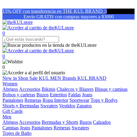
15% OFF con transferencia en THE KUL BRAND :)
Envío GRATIS con compras mayores a $3000
0
0
0
New in
Shop
Sale
KUL MEN
Brands
KUL BRAND
Women
Abrigos
Accesorios
Bikinis
Chalecos y Blazers
Blusas y camisas
Bolsos y carteras
Buzos
Enteritos
Faldas
Jeans
Pantalones
Remeras
Ropa Interior
Sportwear
Tops y Bodys
Shorts y Bermudas
Sweaters
Vestidos
Zapatos
Gift Cards
Men
Abrigos
Accesorios
Bermudas y Shorts
Buzos
Calzados
Camisas
Jeans
Pantalones
Remeras
Sweaters
Trajes de Baño