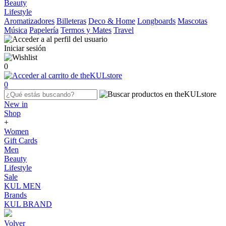
Beauty
Lifestyle
Aromatizadores
Billeteras
Deco & Home
Longboards
Mascotas
Música
Papelería
Termos y Mates
Travel
Iniciar sesión
0
0
New in
Shop
+
Women
Gift Cards
Men
Beauty
Lifestyle
Sale
KUL MEN
Brands
KUL BRAND
Volver