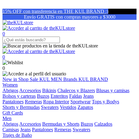
15% OFF con transferencia en THE KUL BRAND :)
Envío GRATIS con compras mayores a $3000
0
0
0
New in
Shop
Sale
KUL MEN
Brands
KUL BRAND
Women
Abrigos
Accesorios
Bikinis
Chalecos y Blazers
Blusas y camisas
Bolsos y carteras
Buzos
Enteritos
Faldas
Jeans
Pantalones
Remeras
Ropa Interior
Sportwear
Tops y Bodys
Shorts y Bermudas
Sweaters
Vestidos
Zapatos
Gift Cards
Men
Abrigos
Accesorios
Bermudas y Shorts
Buzos
Calzados
Camisas
Jeans
Pantalones
Remeras
Sweaters
Trajes de Baño