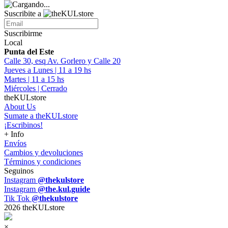
Suscribite a
Suscribirme
Local
Punta del Este
Calle 30, esq Av. Gorlero y Calle 20
Jueves a Lunes | 11 a 19 hs
Martes | 11 a 15 hs
Miércoles | Cerrado
theKULstore
About Us
Sumate a theKULstore
¡Escribinos!
+ Info
Envíos
Cambios y devoluciones
Términos y condiciones
Seguinos
Instagram
@thekulstore
Instagram
@the.kul.guide
Tik Tok
@thekulstore
2026 theKULstore
×