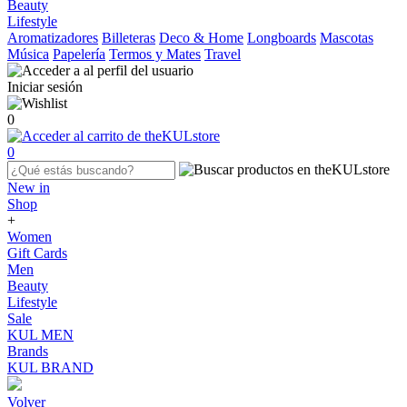
Beauty
Lifestyle
Aromatizadores
Billeteras
Deco & Home
Longboards
Mascotas
Música
Papelería
Termos y Mates
Travel
Iniciar sesión
0
0
New in
Shop
+
Women
Gift Cards
Men
Beauty
Lifestyle
Sale
KUL MEN
Brands
KUL BRAND
Volver