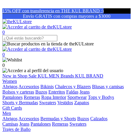
15% OFF con transferencia en THE KUL BRAND :)
Envío GRATIS con compras mayores a $3000
0
0
0
New in
Shop
Sale
KUL MEN
Brands
KUL BRAND
Women
Abrigos
Accesorios
Bikinis
Chalecos y Blazers
Blusas y camisas
Bolsos y carteras
Buzos
Enteritos
Faldas
Jeans
Pantalones
Remeras
Ropa Interior
Sportwear
Tops y Bodys
Shorts y Bermudas
Sweaters
Vestidos
Zapatos
Gift Cards
Men
Abrigos
Accesorios
Bermudas y Shorts
Buzos
Calzados
Camisas
Jeans
Pantalones
Remeras
Sweaters
Trajes de Baño