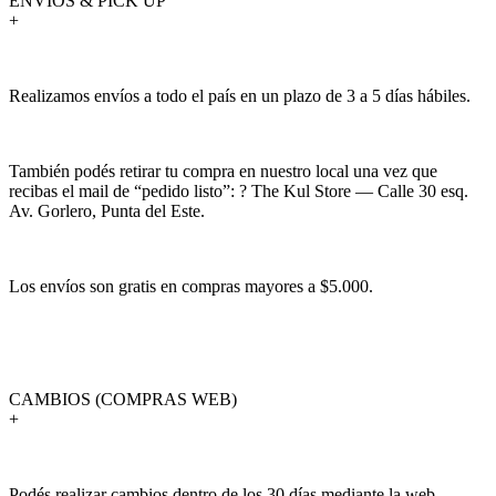
ENVÍOS & PICK UP
+
Realizamos envíos a todo el país en un plazo de 3 a 5 días hábiles.
También podés retirar tu compra en nuestro local una vez que
recibas el mail de “pedido listo”: ? The Kul Store — Calle 30 esq.
Av. Gorlero, Punta del Este.
Los envíos son gratis en compras mayores a $5.000.
CAMBIOS (COMPRAS WEB)
+
Podés realizar cambios dentro de los 30 días mediante la web.