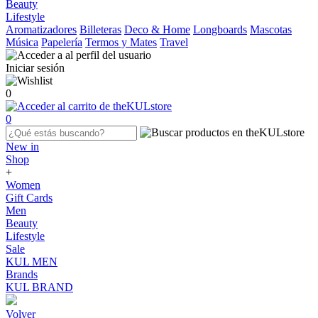
Beauty
Lifestyle
Aromatizadores
Billeteras
Deco & Home
Longboards
Mascotas
Música
Papelería
Termos y Mates
Travel
Iniciar sesión
0
0
New in
Shop
+
Women
Gift Cards
Men
Beauty
Lifestyle
Sale
KUL MEN
Brands
KUL BRAND
Volver