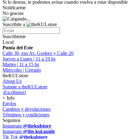
Si lo deseas, te podemos avisar cuando vuelva a estar disponible
Notificarme
No gracias
Suscribite a
Suscribirme
Local
Punta del Este
Calle 30, esq Av. Gorlero y Calle 20
Jueves a Lunes | 11 a 19 hs
Martes | 11 a 15 hs
Miércoles | Cerrado
theKULstore
About Us
Sumate a theKULstore
¡Escribinos!
+ Info
Envíos
Cambios y devoluciones
Términos y condiciones
Seguinos
Instagram
@thekulstore
Instagram
@the.kul.guide
Tik Tok
@thekulstore