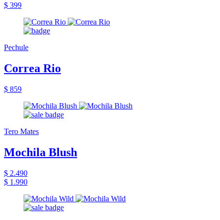
$ 399
Pechule
Correa Rio
$ 859
Tero Mates
Mochila Blush
$ 2.490
$ 1.990