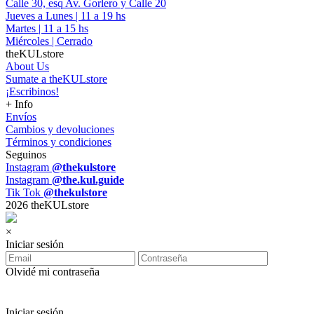
Calle 30, esq Av. Gorlero y Calle 20
Jueves a Lunes | 11 a 19 hs
Martes | 11 a 15 hs
Miércoles | Cerrado
theKULstore
About Us
Sumate a theKULstore
¡Escribinos!
+ Info
Envíos
Cambios y devoluciones
Términos y condiciones
Seguinos
Instagram
@thekulstore
Instagram
@the.kul.guide
Tik Tok
@thekulstore
2026 theKULstore
×
Iniciar sesión
Olvidé mi contraseña
Iniciar sesión