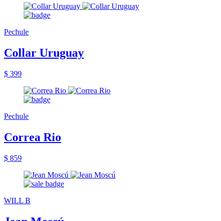
Pechule
Collar Uruguay
$ 399
Pechule
Correa Rio
$ 859
WILL B