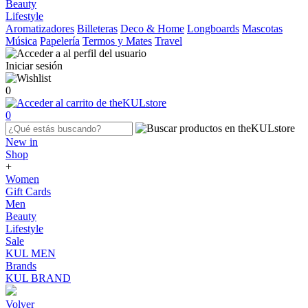
Beauty
Lifestyle
Aromatizadores
Billeteras
Deco & Home
Longboards
Mascotas
Música
Papelería
Termos y Mates
Travel
Iniciar sesión
0
0
New in
Shop
+
Women
Gift Cards
Men
Beauty
Lifestyle
Sale
KUL MEN
Brands
KUL BRAND
Volver