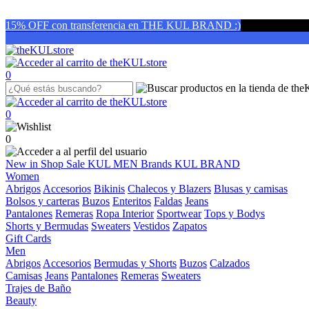
15% OFF con transferencia en THE KUL BRAND :)
0
0
0
New in
Shop
Sale
KUL MEN
Brands
KUL BRAND
Women
Abrigos
Accesorios
Bikinis
Chalecos y Blazers
Blusas y camisas
Bolsos y carteras
Buzos
Enteritos
Faldas
Jeans
Pantalones
Remeras
Ropa Interior
Sportwear
Tops y Bodys
Shorts y Bermudas
Sweaters
Vestidos
Zapatos
Gift Cards
Men
Abrigos
Accesorios
Bermudas y Shorts
Buzos
Calzados
Camisas
Jeans
Pantalones
Remeras
Sweaters
Trajes de Baño
Beauty