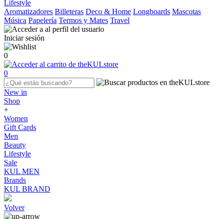
Lifestyle
Aromatizadores
Billeteras
Deco & Home
Longboards
Mascotas
Música
Papelería
Termos y Mates
Travel
Iniciar sesión
0
0
New in
Shop
+
Women
Gift Cards
Men
Beauty
Lifestyle
Sale
KUL MEN
Brands
KUL BRAND
Volver