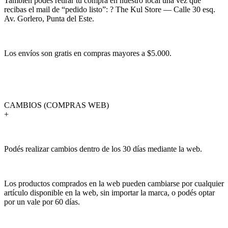
También podés retirar tu compra en nuestro local una vez que
recibas el mail de “pedido listo”: ? The Kul Store — Calle 30 esq.
Av. Gorlero, Punta del Este.
Los envíos son gratis en compras mayores a $5.000.
CAMBIOS (COMPRAS WEB)
+
Podés realizar cambios dentro de los 30 días mediante la web.
Los productos comprados en la web pueden cambiarse por cualquier
artículo disponible en la web, sin importar la marca, o podés optar
por un vale por 60 días.