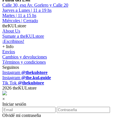
Calle 30, esq Av. Gorlero y Calle 20
Jueves a Lunes | 11 a 19 hs
Martes | 11 a 15 hs
Miércoles | Cerrado
theKULstore
About Us
Sumate a theKULstore
¡Escribinos!
+ Info
Envíos
Cambios y devoluciones
Términos y condiciones
Seguinos
Instagram
@thekulstore
Instagram
@the.kul.guide
Tik Tok
@thekulstore
2026 theKULstore
×
Iniciar sesión
Olvidé mi contraseña