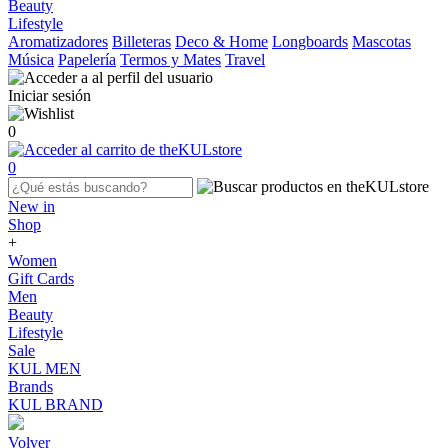
Beauty
Lifestyle
Aromatizadores
Billeteras
Deco & Home
Longboards
Mascotas
Música
Papelería
Termos y Mates
Travel
Iniciar sesión
0
0
New in
Shop
+
Women
Gift Cards
Men
Beauty
Lifestyle
Sale
KUL MEN
Brands
KUL BRAND
Volver