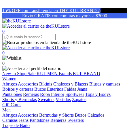
15% OFF con transferencia en THE KUL BRAND :)
Envío GRATIS con compras mayores a $3000
0
0
0
New in
Shop
Sale
KUL MEN
Brands
KUL BRAND
Women
Abrigos
Accesorios
Bikinis
Chalecos y Blazers
Blusas y camisas
Bolsos y carteras
Buzos
Enteritos
Faldas
Jeans
Pantalones
Remeras
Ropa Interior
Sportwear
Tops y Bodys
Shorts y Bermudas
Sweaters
Vestidos
Zapatos
Gift Cards
Men
Abrigos
Accesorios
Bermudas y Shorts
Buzos
Calzados
Camisas
Jeans
Pantalones
Remeras
Sweaters
Trajes de Baño