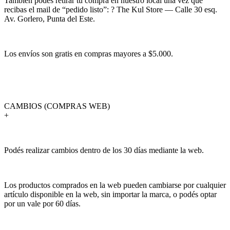
También podés retirar tu compra en nuestro local una vez que
recibas el mail de “pedido listo”: ? The Kul Store — Calle 30 esq.
Av. Gorlero, Punta del Este.
Los envíos son gratis en compras mayores a $5.000.
CAMBIOS (COMPRAS WEB)
+
Podés realizar cambios dentro de los 30 días mediante la web.
Los productos comprados en la web pueden cambiarse por cualquier
artículo disponible en la web, sin importar la marca, o podés optar
por un vale por 60 días.