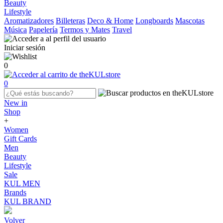
Beauty
Lifestyle
Aromatizadores
Billeteras
Deco & Home
Longboards
Mascotas
Música
Papelería
Termos y Mates
Travel
Iniciar sesión
0
0
New in
Shop
+
Women
Gift Cards
Men
Beauty
Lifestyle
Sale
KUL MEN
Brands
KUL BRAND
Volver