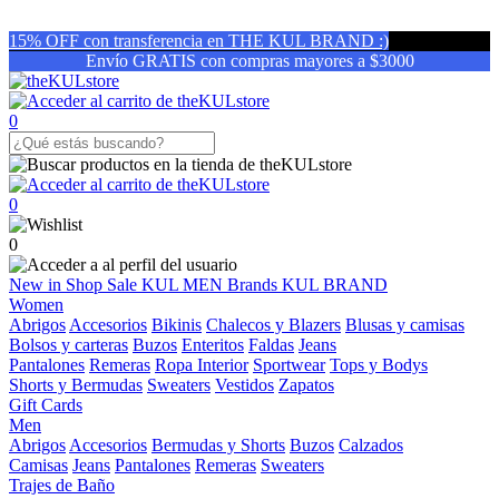
15% OFF con transferencia en THE KUL BRAND :)
Envío GRATIS con compras mayores a $3000
0
0
0
New in
Shop
Sale
KUL MEN
Brands
KUL BRAND
Women
Abrigos
Accesorios
Bikinis
Chalecos y Blazers
Blusas y camisas
Bolsos y carteras
Buzos
Enteritos
Faldas
Jeans
Pantalones
Remeras
Ropa Interior
Sportwear
Tops y Bodys
Shorts y Bermudas
Sweaters
Vestidos
Zapatos
Gift Cards
Men
Abrigos
Accesorios
Bermudas y Shorts
Buzos
Calzados
Camisas
Jeans
Pantalones
Remeras
Sweaters
Trajes de Baño