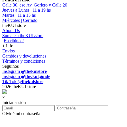
Calle 30, esq Av. Gorlero y Calle 20
Jueves a Lunes | 11 a 19 hs
Martes | 11 a 15 hs
Miércoles | Cerrado
theKULstore
About Us
Sumate a theKULstore
¡Escribinos!
+ Info
Envíos
Cambios y devoluciones
Términos y condiciones
Seguinos
Instagram
@thekulstore
Instagram
@the.kul.guide
Tik Tok
@thekulstore
2026 theKULstore
×
Iniciar sesión
Olvidé mi contraseña