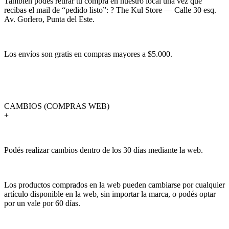
También podés retirar tu compra en nuestro local una vez que
recibas el mail de “pedido listo”: ? The Kul Store — Calle 30 esq.
Av. Gorlero, Punta del Este.
Los envíos son gratis en compras mayores a $5.000.
CAMBIOS (COMPRAS WEB)
+
Podés realizar cambios dentro de los 30 días mediante la web.
Los productos comprados en la web pueden cambiarse por cualquier
artículo disponible en la web, sin importar la marca, o podés optar
por un vale por 60 días.