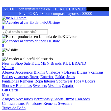
15% OFF con transferencia en THE KUL BRAND :)
Envío GRATIS con compras mayores a $3000
0
0
0
New in
Shop
Sale
KUL MEN
Brands
KUL BRAND
Women
Abrigos
Accesorios
Bikinis
Chalecos y Blazers
Blusas y camisas
Bolsos y carteras
Buzos
Enteritos
Faldas
Jeans
Pantalones
Remeras
Ropa Interior
Sportwear
Tops y Bodys
Shorts y Bermudas
Sweaters
Vestidos
Zapatos
Gift Cards
Men
Abrigos
Accesorios
Bermudas y Shorts
Buzos
Calzados
Camisas
Jeans
Pantalones
Remeras
Sweaters
Trajes de Baño