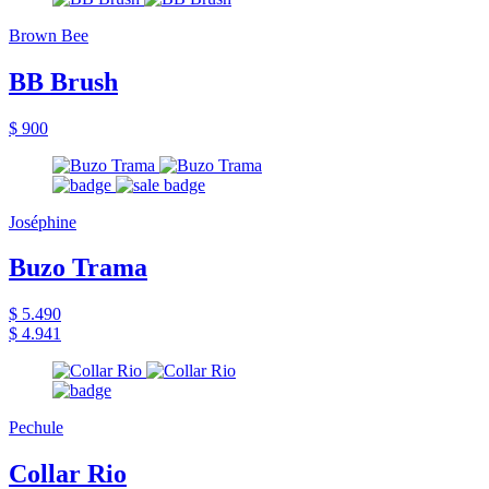
Brown Bee
BB Brush
$ 900
Joséphine
Buzo Trama
$ 5.490
$ 4.941
Pechule
Collar Rio