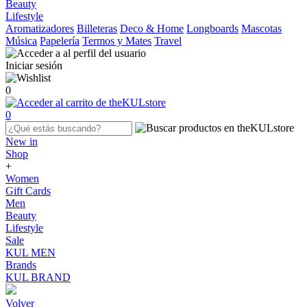
Beauty
Lifestyle
Aromatizadores
Billeteras
Deco & Home
Longboards
Mascotas
Música
Papelería
Termos y Mates
Travel
Iniciar sesión
0
0
New in
Shop
+
Women
Gift Cards
Men
Beauty
Lifestyle
Sale
KUL MEN
Brands
KUL BRAND
Volver