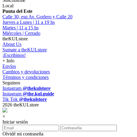
Suscribirme
Local
Punta del Este
Calle 30, esq Av. Gorlero y Calle 20
Jueves a Lunes | 11 a 19 hs
Martes | 11 a 15 hs
Miércoles | Cerrado
theKULstore
About Us
Sumate a theKULstore
¡Escribinos!
+ Info
Envíos
Cambios y devoluciones
Términos y condiciones
Seguinos
Instagram
@thekulstore
Instagram
@the.kul.guide
Tik Tok
@thekulstore
2026 theKULstore
×
Iniciar sesión
Olvidé mi contraseña