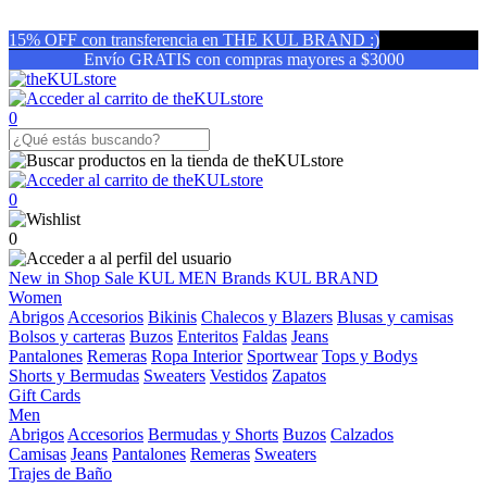
15% OFF con transferencia en THE KUL BRAND :)
Envío GRATIS con compras mayores a $3000
0
0
0
New in
Shop
Sale
KUL MEN
Brands
KUL BRAND
Women
Abrigos
Accesorios
Bikinis
Chalecos y Blazers
Blusas y camisas
Bolsos y carteras
Buzos
Enteritos
Faldas
Jeans
Pantalones
Remeras
Ropa Interior
Sportwear
Tops y Bodys
Shorts y Bermudas
Sweaters
Vestidos
Zapatos
Gift Cards
Men
Abrigos
Accesorios
Bermudas y Shorts
Buzos
Calzados
Camisas
Jeans
Pantalones
Remeras
Sweaters
Trajes de Baño