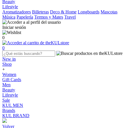
Beauty
Lifestyle
Aromatizadores
Billeteras
Deco & Home
Longboards
Mascotas
Música
Papelería
Termos y Mates
Travel
Iniciar sesión
0
0
New in
Shop
+
Women
Gift Cards
Men
Beauty
Lifestyle
Sale
KUL MEN
Brands
KUL BRAND
Volver