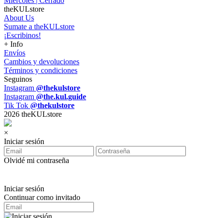
Miércoles | Cerrado
theKULstore
About Us
Sumate a theKULstore
¡Escribinos!
+ Info
Envíos
Cambios y devoluciones
Términos y condiciones
Seguinos
Instagram
@thekulstore
Instagram
@the.kul.guide
Tik Tok
@thekulstore
2026 theKULstore
×
Iniciar sesión
Olvidé mi contraseña
Iniciar sesión
Continuar como invitado