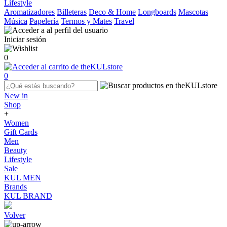
Lifestyle
Aromatizadores
Billeteras
Deco & Home
Longboards
Mascotas
Música
Papelería
Termos y Mates
Travel
Iniciar sesión
0
0
New in
Shop
+
Women
Gift Cards
Men
Beauty
Lifestyle
Sale
KUL MEN
Brands
KUL BRAND
Volver