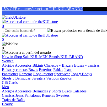
15% OFF con transferencia en THE KUL BRAND :)
0
0
0
New in
Shop
Sale
KUL MEN
Brands
KUL BRAND
Women
Abrigos
Accesorios
Bikinis
Chalecos y Blazers
Blusas y camisas
Bolsos y carteras
Buzos
Enteritos
Faldas
Jeans
Pantalones
Remeras
Ropa Interior
Sportwear
Tops y Bodys
Shorts y Bermudas
Sweaters
Vestidos
Zapatos
Gift Cards
Men
Abrigos
Accesorios
Bermudas y Shorts
Buzos
Calzados
Camisas
Jeans
Pantalones
Remeras
Sweaters
Trajes de Baño
Beauty