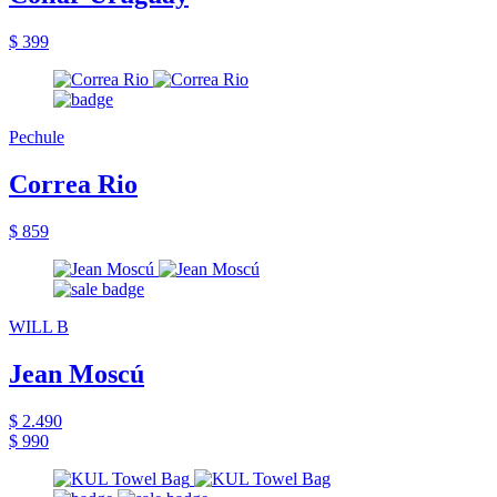
$ 399
Pechule
Correa Rio
$ 859
WILL B
Jean Moscú
$ 2.490
$ 990