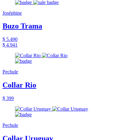
Joséphine
Buzo Trama
$ 5.490
$ 4.941
Pechule
Collar Rio
$ 399
Pechule
Collar Uruguay