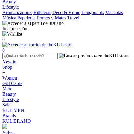
Beauty
Lifestyle
Aromatizadores
Billeteras
Deco & Home
Longboards
Mascotas
Música
Papelería
Termos y Mates
Travel
Iniciar sesión
0
0
New in
Shop
+
Women
Gift Cards
Men
Beauty
Lifestyle
Sale
KUL MEN
Brands
KUL BRAND
Volver