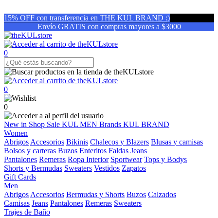
15% OFF con transferencia en THE KUL BRAND :)
Envío GRATIS con compras mayores a $3000
0
0
0
New in
Shop
Sale
KUL MEN
Brands
KUL BRAND
Women
Abrigos
Accesorios
Bikinis
Chalecos y Blazers
Blusas y camisas
Bolsos y carteras
Buzos
Enteritos
Faldas
Jeans
Pantalones
Remeras
Ropa Interior
Sportwear
Tops y Bodys
Shorts y Bermudas
Sweaters
Vestidos
Zapatos
Gift Cards
Men
Abrigos
Accesorios
Bermudas y Shorts
Buzos
Calzados
Camisas
Jeans
Pantalones
Remeras
Sweaters
Trajes de Baño