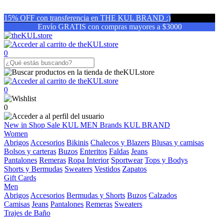
15% OFF con transferencia en THE KUL BRAND :)
Envío GRATIS con compras mayores a $3000
0
0
0
New in
Shop
Sale
KUL MEN
Brands
KUL BRAND
Women
Abrigos
Accesorios
Bikinis
Chalecos y Blazers
Blusas y camisas
Bolsos y carteras
Buzos
Enteritos
Faldas
Jeans
Pantalones
Remeras
Ropa Interior
Sportwear
Tops y Bodys
Shorts y Bermudas
Sweaters
Vestidos
Zapatos
Gift Cards
Men
Abrigos
Accesorios
Bermudas y Shorts
Buzos
Calzados
Camisas
Jeans
Pantalones
Remeras
Sweaters
Trajes de Baño