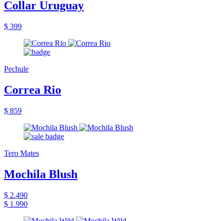
Collar Uruguay
$ 399
Pechule
Correa Rio
$ 859
Tero Mates
Mochila Blush
$ 2.490
$ 1.990