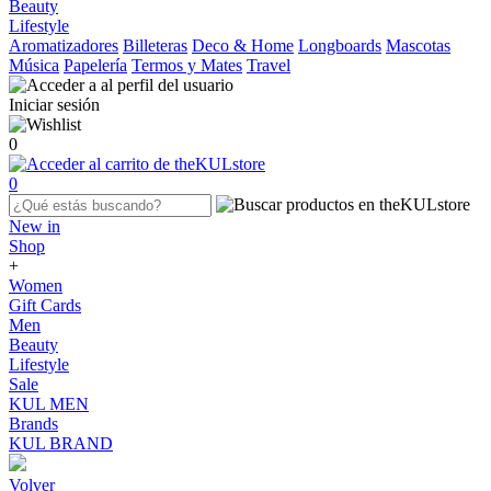
Beauty
Lifestyle
Aromatizadores
Billeteras
Deco & Home
Longboards
Mascotas
Música
Papelería
Termos y Mates
Travel
Iniciar sesión
0
0
New in
Shop
+
Women
Gift Cards
Men
Beauty
Lifestyle
Sale
KUL MEN
Brands
KUL BRAND
Volver