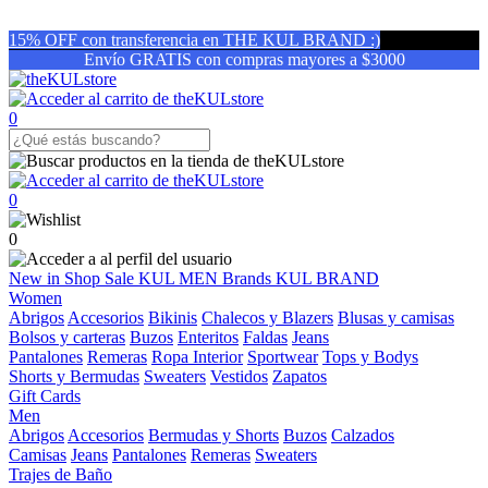
15% OFF con transferencia en THE KUL BRAND :)
Envío GRATIS con compras mayores a $3000
0
0
0
New in
Shop
Sale
KUL MEN
Brands
KUL BRAND
Women
Abrigos
Accesorios
Bikinis
Chalecos y Blazers
Blusas y camisas
Bolsos y carteras
Buzos
Enteritos
Faldas
Jeans
Pantalones
Remeras
Ropa Interior
Sportwear
Tops y Bodys
Shorts y Bermudas
Sweaters
Vestidos
Zapatos
Gift Cards
Men
Abrigos
Accesorios
Bermudas y Shorts
Buzos
Calzados
Camisas
Jeans
Pantalones
Remeras
Sweaters
Trajes de Baño