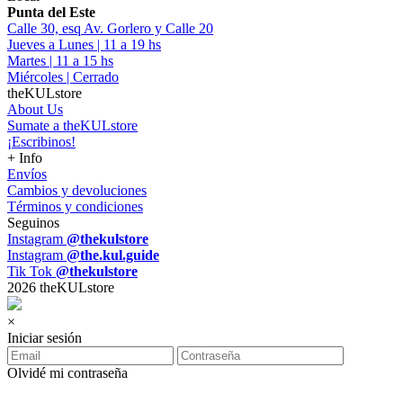
Punta del Este
Calle 30, esq Av. Gorlero y Calle 20
Jueves a Lunes | 11 a 19 hs
Martes | 11 a 15 hs
Miércoles | Cerrado
theKULstore
About Us
Sumate a theKULstore
¡Escribinos!
+ Info
Envíos
Cambios y devoluciones
Términos y condiciones
Seguinos
Instagram
@thekulstore
Instagram
@the.kul.guide
Tik Tok
@thekulstore
2026 theKULstore
×
Iniciar sesión
Olvidé mi contraseña