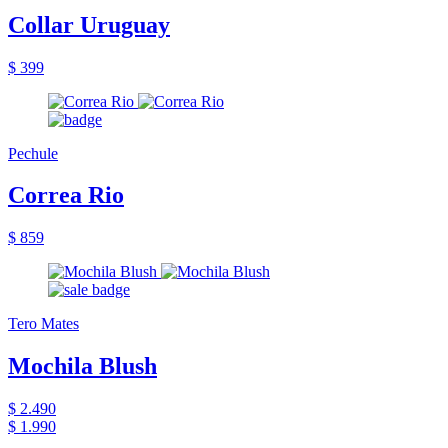
Collar Uruguay
$ 399
Pechule
Correa Rio
$ 859
Tero Mates
Mochila Blush
$ 2.490
$ 1.990