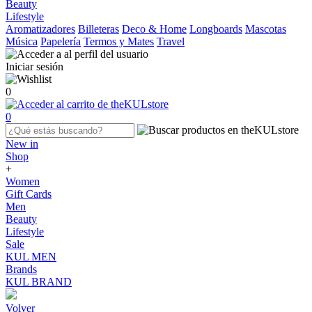
Beauty
Lifestyle
Aromatizadores
Billeteras
Deco & Home
Longboards
Mascotas
Música
Papelería
Termos y Mates
Travel
Iniciar sesión
0
0
New in
Shop
+
Women
Gift Cards
Men
Beauty
Lifestyle
Sale
KUL MEN
Brands
KUL BRAND
Volver