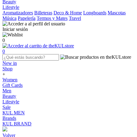
Beauty
Lifestyle
Aromatizadores
Billeteras
Deco & Home
Longboards
Mascotas
Música
Papelería
Termos y Mates
Travel
Iniciar sesión
0
0
New in
Shop
+
Women
Gift Cards
Men
Beauty
Lifestyle
Sale
KUL MEN
Brands
KUL BRAND
Volver