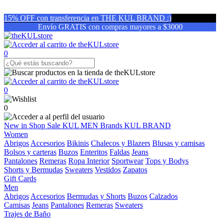
15% OFF con transferencia en THE KUL BRAND :)
Envío GRATIS con compras mayores a $3000
0
0
0
New in
Shop
Sale
KUL MEN
Brands
KUL BRAND
Women
Abrigos
Accesorios
Bikinis
Chalecos y Blazers
Blusas y camisas
Bolsos y carteras
Buzos
Enteritos
Faldas
Jeans
Pantalones
Remeras
Ropa Interior
Sportwear
Tops y Bodys
Shorts y Bermudas
Sweaters
Vestidos
Zapatos
Gift Cards
Men
Abrigos
Accesorios
Bermudas y Shorts
Buzos
Calzados
Camisas
Jeans
Pantalones
Remeras
Sweaters
Trajes de Baño