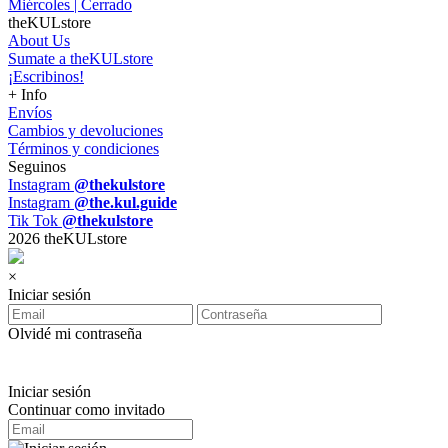
Miércoles | Cerrado
theKULstore
About Us
Sumate a theKULstore
¡Escribinos!
+ Info
Envíos
Cambios y devoluciones
Términos y condiciones
Seguinos
Instagram
@thekulstore
Instagram
@the.kul.guide
Tik Tok
@thekulstore
2026 theKULstore
×
Iniciar sesión
Olvidé mi contraseña
Iniciar sesión
Continuar como invitado