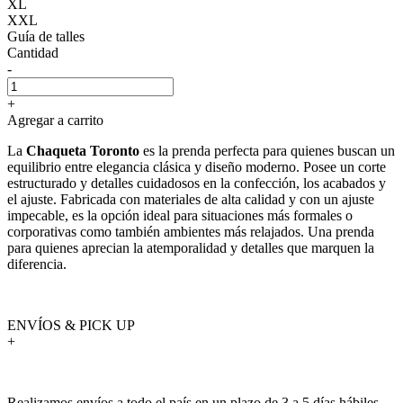
XL
XXL
Guía de talles
Cantidad
-
+
Agregar a carrito
La
Chaqueta Toronto
es la prenda perfecta para quienes buscan un
equilibrio entre elegancia clásica y diseño moderno. Posee un corte
estructurado y detalles cuidadosos en la confección, los acabados y
el ajuste. Fabricada con materiales de alta calidad y con un ajuste
impecable, es la opción ideal para situaciones más formales o
corporativas como también ambientes más relajados. Una prenda
para quienes aprecian la atemporalidad y detalles que marquen la
diferencia.
ENVÍOS & PICK UP
+
Realizamos envíos a todo el país en un plazo de 3 a 5 días hábiles.