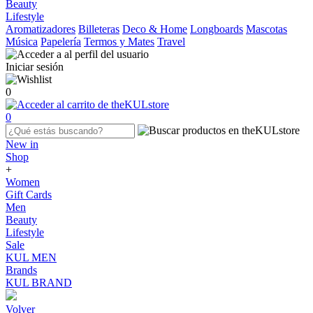
Beauty
Lifestyle
Aromatizadores
Billeteras
Deco & Home
Longboards
Mascotas
Música
Papelería
Termos y Mates
Travel
Iniciar sesión
0
0
New in
Shop
+
Women
Gift Cards
Men
Beauty
Lifestyle
Sale
KUL MEN
Brands
KUL BRAND
Volver