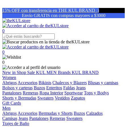
15% OFF con transferencia en THE KUL BRAND :)
Envío GRATIS con compras mayores a $3000
0
0
0
New in
Shop
Sale
KUL MEN
Brands
KUL BRAND
Women
Abrigos
Accesorios
Bikinis
Chalecos y Blazers
Blusas y camisas
Bolsos y carteras
Buzos
Enteritos
Faldas
Jeans
Pantalones
Remeras
Ropa Interior
Sportwear
Tops y Bodys
Shorts y Bermudas
Sweaters
Vestidos
Zapatos
Gift Cards
Men
Abrigos
Accesorios
Bermudas y Shorts
Buzos
Calzados
Camisas
Jeans
Pantalones
Remeras
Sweaters
Trajes de Baño