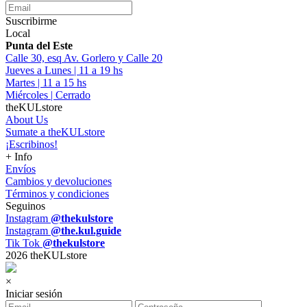
Suscribirme
Local
Punta del Este
Calle 30, esq Av. Gorlero y Calle 20
Jueves a Lunes | 11 a 19 hs
Martes | 11 a 15 hs
Miércoles | Cerrado
theKULstore
About Us
Sumate a theKULstore
¡Escribinos!
+ Info
Envíos
Cambios y devoluciones
Términos y condiciones
Seguinos
Instagram
@thekulstore
Instagram
@the.kul.guide
Tik Tok
@thekulstore
2026 theKULstore
×
Iniciar sesión