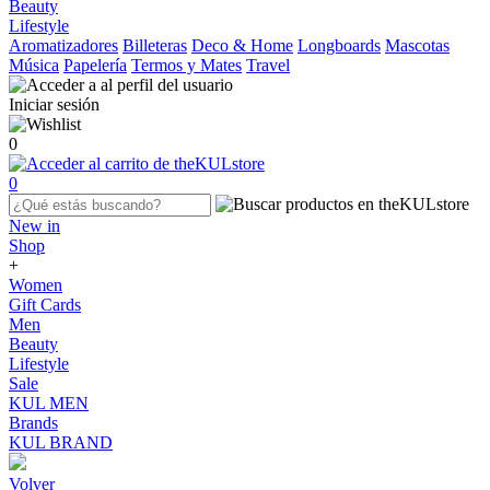
Beauty
Lifestyle
Aromatizadores
Billeteras
Deco & Home
Longboards
Mascotas
Música
Papelería
Termos y Mates
Travel
Iniciar sesión
0
0
New in
Shop
+
Women
Gift Cards
Men
Beauty
Lifestyle
Sale
KUL MEN
Brands
KUL BRAND
Volver