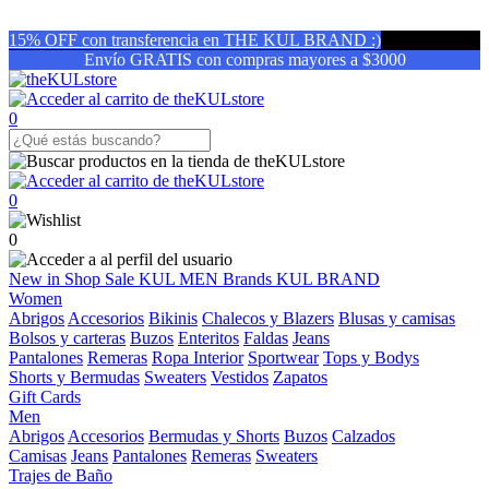
15% OFF con transferencia en THE KUL BRAND :)
Envío GRATIS con compras mayores a $3000
0
0
0
New in
Shop
Sale
KUL MEN
Brands
KUL BRAND
Women
Abrigos
Accesorios
Bikinis
Chalecos y Blazers
Blusas y camisas
Bolsos y carteras
Buzos
Enteritos
Faldas
Jeans
Pantalones
Remeras
Ropa Interior
Sportwear
Tops y Bodys
Shorts y Bermudas
Sweaters
Vestidos
Zapatos
Gift Cards
Men
Abrigos
Accesorios
Bermudas y Shorts
Buzos
Calzados
Camisas
Jeans
Pantalones
Remeras
Sweaters
Trajes de Baño