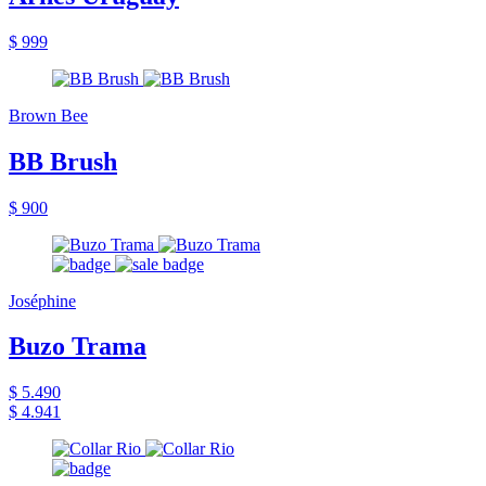
$ 999
Brown Bee
BB Brush
$ 900
Joséphine
Buzo Trama
$ 5.490
$ 4.941