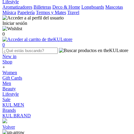
Lifestyle
Aromatizadores
Billeteras
Deco & Home
Longboards
Mascotas
Música
Papelería
Termos y Mates
Travel
Iniciar sesión
0
0
New in
Shop
+
Women
Gift Cards
Men
Beauty
Lifestyle
Sale
KUL MEN
Brands
KUL BRAND
Volver