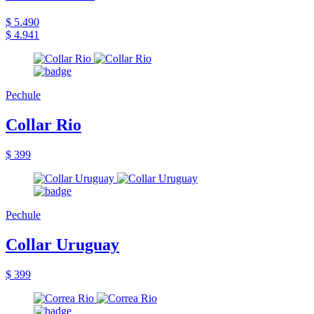
$ 5.490
$ 4.941
Pechule
Collar Rio
$ 399
Pechule
Collar Uruguay
$ 399