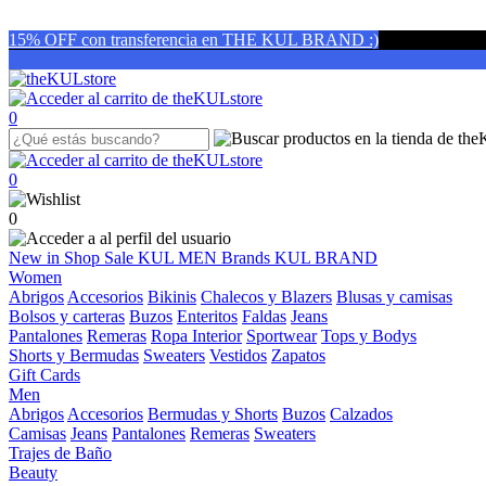
15% OFF con transferencia en THE KUL BRAND :)
0
0
0
New in
Shop
Sale
KUL MEN
Brands
KUL BRAND
Women
Abrigos
Accesorios
Bikinis
Chalecos y Blazers
Blusas y camisas
Bolsos y carteras
Buzos
Enteritos
Faldas
Jeans
Pantalones
Remeras
Ropa Interior
Sportwear
Tops y Bodys
Shorts y Bermudas
Sweaters
Vestidos
Zapatos
Gift Cards
Men
Abrigos
Accesorios
Bermudas y Shorts
Buzos
Calzados
Camisas
Jeans
Pantalones
Remeras
Sweaters
Trajes de Baño
Beauty