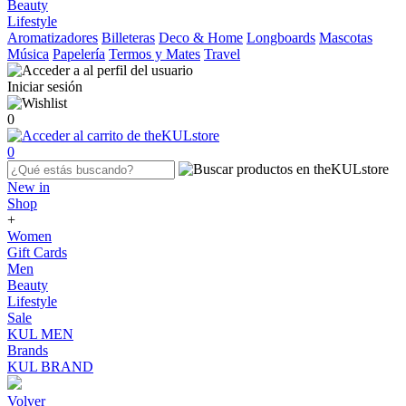
Beauty
Lifestyle
Aromatizadores
Billeteras
Deco & Home
Longboards
Mascotas
Música
Papelería
Termos y Mates
Travel
Iniciar sesión
0
0
New in
Shop
+
Women
Gift Cards
Men
Beauty
Lifestyle
Sale
KUL MEN
Brands
KUL BRAND
Volver