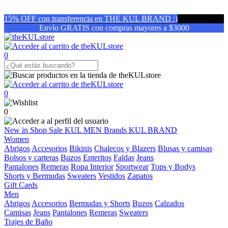
15% OFF con transferencia en THE KUL BRAND :)
Envío GRATIS con compras mayores a $3000
0
0
0
New in
Shop
Sale
KUL MEN
Brands
KUL BRAND
Women
Abrigos
Accesorios
Bikinis
Chalecos y Blazers
Blusas y camisas
Bolsos y carteras
Buzos
Enteritos
Faldas
Jeans
Pantalones
Remeras
Ropa Interior
Sportwear
Tops y Bodys
Shorts y Bermudas
Sweaters
Vestidos
Zapatos
Gift Cards
Men
Abrigos
Accesorios
Bermudas y Shorts
Buzos
Calzados
Camisas
Jeans
Pantalones
Remeras
Sweaters
Trajes de Baño