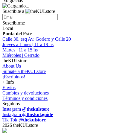
No gracias
Suscribite a
Suscribirme
Local
Punta del Este
Calle 30, esq Av. Gorlero y Calle 20
Jueves a Lunes | 11 a 19 hs
Martes | 11 a 15 hs
Miércoles | Cerrado
theKULstore
About Us
Sumate a theKULstore
¡Escribinos!
+ Info
Envíos
Cambios y devoluciones
Términos y condiciones
Seguinos
Instagram
@thekulstore
Instagram
@the.kul.guide
Tik Tok
@thekulstore
2026 theKULstore