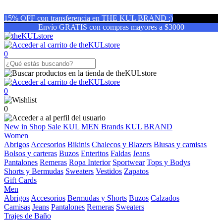
15% OFF con transferencia en THE KUL BRAND :)
Envío GRATIS con compras mayores a $3000
0
0
0
New in
Shop
Sale
KUL MEN
Brands
KUL BRAND
Women
Abrigos
Accesorios
Bikinis
Chalecos y Blazers
Blusas y camisas
Bolsos y carteras
Buzos
Enteritos
Faldas
Jeans
Pantalones
Remeras
Ropa Interior
Sportwear
Tops y Bodys
Shorts y Bermudas
Sweaters
Vestidos
Zapatos
Gift Cards
Men
Abrigos
Accesorios
Bermudas y Shorts
Buzos
Calzados
Camisas
Jeans
Pantalones
Remeras
Sweaters
Trajes de Baño