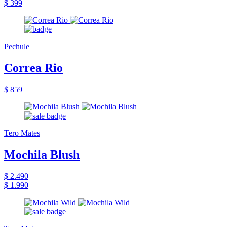
$ 399
Pechule
Correa Rio
$ 859
Tero Mates
Mochila Blush
$ 2.490
$ 1.990