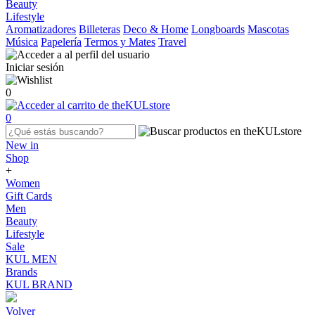
Beauty
Lifestyle
Aromatizadores
Billeteras
Deco & Home
Longboards
Mascotas
Música
Papelería
Termos y Mates
Travel
Iniciar sesión
0
0
New in
Shop
+
Women
Gift Cards
Men
Beauty
Lifestyle
Sale
KUL MEN
Brands
KUL BRAND
Volver