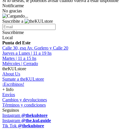
Si lo deseas, te podemos avisar cuando vuelva a estar disponible
Notificarme
No gracias
Suscribite a
Suscribirme
Local
Punta del Este
Calle 30, esq Av. Gorlero y Calle 20
Jueves a Lunes | 11 a 19 hs
Martes | 11 a 15 hs
Miércoles | Cerrado
theKULstore
About Us
Sumate a theKULstore
¡Escribinos!
+ Info
Envíos
Cambios y devoluciones
Términos y condiciones
Seguinos
Instagram
@thekulstore
Instagram
@the.kul.guide
Tik Tok
@thekulstore