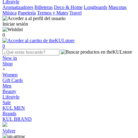
Lifestyle
Aromatizadores
Billeteras
Deco & Home
Longboards
Mascotas
Música
Papelería
Termos y Mates
Travel
Iniciar sesión
0
0
New in
Shop
+
Women
Gift Cards
Men
Beauty
Lifestyle
Sale
KUL MEN
Brands
KUL BRAND
Volver