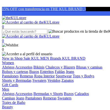
15% OFF con transferencia en THE KUL BRAND :)
0
0
0
New in
Shop
Sale
KUL MEN
Brands
KUL BRAND
Women
Abrigos
Accesorios
Bikinis
Chalecos y Blazers
Blusas y camisas
Bolsos y carteras
Buzos
Enteritos
Faldas
Jeans
Pantalones
Remeras
Ropa Interior
Sportwear
Tops y Bodys
Shorts y Bermudas
Sweaters
Vestidos
Zapatos
Gift Cards
Men
Abrigos
Accesorios
Bermudas y Shorts
Buzos
Calzados
Camisas
Jeans
Pantalones
Remeras
Sweaters
Trajes de Baño
Beauty