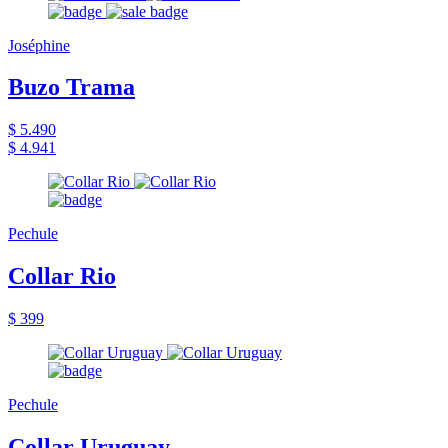
Joséphine
Buzo Trama
$ 5.490
$ 4.941
Pechule
Collar Rio
$ 399
Pechule
Collar Uruguay