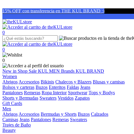
15% OFF con transferencia en THE KUL BRAND :)
0
0
0
New in
Shop
Sale
KUL MEN
Brands
KUL BRAND
Women
Abrigos
Accesorios
Bikinis
Chalecos y Blazers
Blusas y camisas
Bolsos y carteras
Buzos
Enteritos
Faldas
Jeans
Pantalones
Remeras
Ropa Interior
Sportwear
Tops y Bodys
Shorts y Bermudas
Sweaters
Vestidos
Zapatos
Gift Cards
Men
Abrigos
Accesorios
Bermudas y Shorts
Buzos
Calzados
Camisas
Jeans
Pantalones
Remeras
Sweaters
Trajes de Baño
Beauty