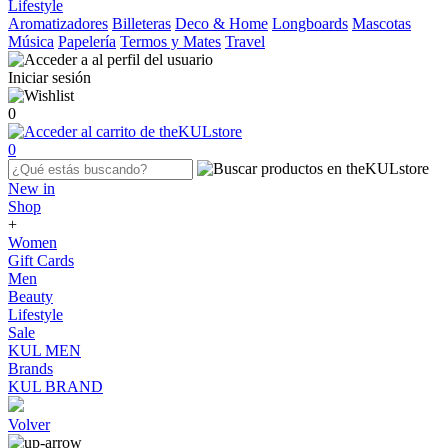
Lifestyle
Aromatizadores
Billeteras
Deco & Home
Longboards
Mascotas
Música
Papelería
Termos y Mates
Travel
Iniciar sesión
0
0
New in
Shop
+
Women
Gift Cards
Men
Beauty
Lifestyle
Sale
KUL MEN
Brands
KUL BRAND
Volver