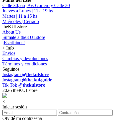
Punta del Este
Calle 30, esq Av. Gorlero y Calle 20
Jueves a Lunes | 11 a 19 hs
Martes | 11 a 15 hs
Miércoles | Cerrado
theKULstore
About Us
Sumate a theKULstore
¡Escribinos!
+ Info
Envíos
Cambios y devoluciones
Términos y condiciones
Seguinos
Instagram
@thekulstore
Instagram
@the.kul.guide
Tik Tok
@thekulstore
2026 theKULstore
×
Iniciar sesión
Olvidé mi contraseña