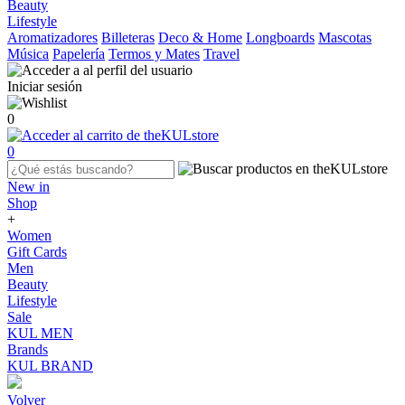
Beauty
Lifestyle
Aromatizadores
Billeteras
Deco & Home
Longboards
Mascotas
Música
Papelería
Termos y Mates
Travel
Iniciar sesión
0
0
New in
Shop
+
Women
Gift Cards
Men
Beauty
Lifestyle
Sale
KUL MEN
Brands
KUL BRAND
Volver