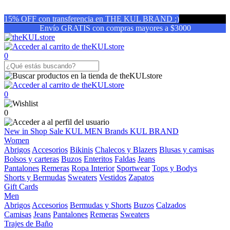
15% OFF con transferencia en THE KUL BRAND :)
Envío GRATIS con compras mayores a $3000
0
0
0
New in
Shop
Sale
KUL MEN
Brands
KUL BRAND
Women
Abrigos
Accesorios
Bikinis
Chalecos y Blazers
Blusas y camisas
Bolsos y carteras
Buzos
Enteritos
Faldas
Jeans
Pantalones
Remeras
Ropa Interior
Sportwear
Tops y Bodys
Shorts y Bermudas
Sweaters
Vestidos
Zapatos
Gift Cards
Men
Abrigos
Accesorios
Bermudas y Shorts
Buzos
Calzados
Camisas
Jeans
Pantalones
Remeras
Sweaters
Trajes de Baño