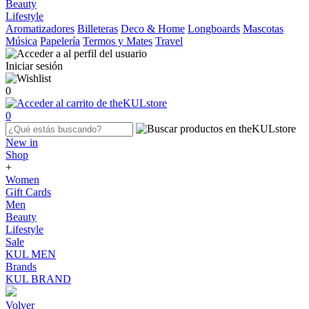
Beauty
Lifestyle
Aromatizadores
Billeteras
Deco & Home
Longboards
Mascotas
Música
Papelería
Termos y Mates
Travel
Iniciar sesión
0
0
New in
Shop
+
Women
Gift Cards
Men
Beauty
Lifestyle
Sale
KUL MEN
Brands
KUL BRAND
Volver