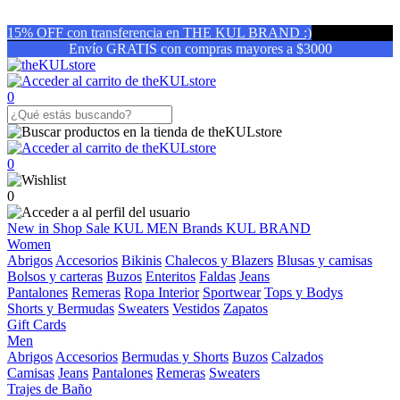
15% OFF con transferencia en THE KUL BRAND :)
Envío GRATIS con compras mayores a $3000
0
0
0
New in
Shop
Sale
KUL MEN
Brands
KUL BRAND
Women
Abrigos
Accesorios
Bikinis
Chalecos y Blazers
Blusas y camisas
Bolsos y carteras
Buzos
Enteritos
Faldas
Jeans
Pantalones
Remeras
Ropa Interior
Sportwear
Tops y Bodys
Shorts y Bermudas
Sweaters
Vestidos
Zapatos
Gift Cards
Men
Abrigos
Accesorios
Bermudas y Shorts
Buzos
Calzados
Camisas
Jeans
Pantalones
Remeras
Sweaters
Trajes de Baño