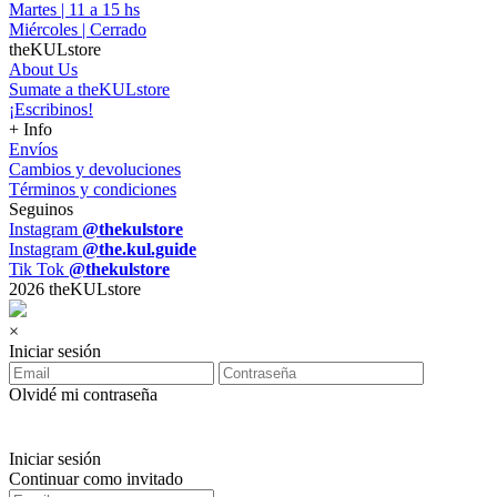
Martes | 11 a 15 hs
Miércoles | Cerrado
theKULstore
About Us
Sumate a theKULstore
¡Escribinos!
+ Info
Envíos
Cambios y devoluciones
Términos y condiciones
Seguinos
Instagram
@thekulstore
Instagram
@the.kul.guide
Tik Tok
@thekulstore
2026 theKULstore
×
Iniciar sesión
Olvidé mi contraseña
Iniciar sesión
Continuar como invitado