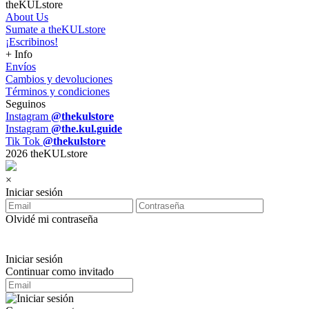
theKULstore
About Us
Sumate a theKULstore
¡Escribinos!
+ Info
Envíos
Cambios y devoluciones
Términos y condiciones
Seguinos
Instagram
@thekulstore
Instagram
@the.kul.guide
Tik Tok
@thekulstore
2026 theKULstore
×
Iniciar sesión
Olvidé mi contraseña
Iniciar sesión
Continuar como invitado