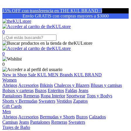
15% OFF con transferencia en THE KUL BRAND :)
Envío GRATIS con compras mayores a $3000
0
0
0
New in
Shop
Sale
KUL MEN
Brands
KUL BRAND
Women
Abrigos
Accesorios
Bikinis
Chalecos y Blazers
Blusas y camisas
Bolsos y carteras
Buzos
Enteritos
Faldas
Jeans
Pantalones
Remeras
Ropa Interior
Sportwear
Tops y Bodys
Shorts y Bermudas
Sweaters
Vestidos
Zapatos
Gift Cards
Men
Abrigos
Accesorios
Bermudas y Shorts
Buzos
Calzados
Camisas
Jeans
Pantalones
Remeras
Sweaters
Trajes de Baño