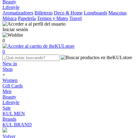
Beauty
Lifestyle
Aromatizadores
Billeteras
Deco & Home
Longboards
Mascotas
Música
Papelería
Termos y Mates
Travel
Iniciar sesión
0
0
New in
Shop
+
Women
Gift Cards
Men
Beauty
Lifestyle
Sale
KUL MEN
Brands
KUL BRAND
Volver