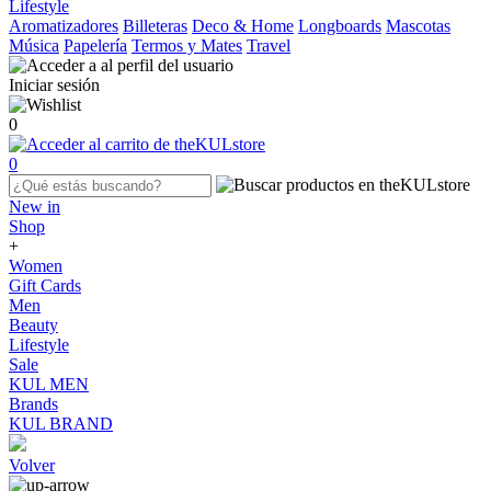
Lifestyle
Aromatizadores
Billeteras
Deco & Home
Longboards
Mascotas
Música
Papelería
Termos y Mates
Travel
Iniciar sesión
0
0
New in
Shop
+
Women
Gift Cards
Men
Beauty
Lifestyle
Sale
KUL MEN
Brands
KUL BRAND
Volver