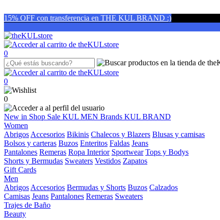
15% OFF con transferencia en THE KUL BRAND :)
0
0
0
New in
Shop
Sale
KUL MEN
Brands
KUL BRAND
Women
Abrigos
Accesorios
Bikinis
Chalecos y Blazers
Blusas y camisas
Bolsos y carteras
Buzos
Enteritos
Faldas
Jeans
Pantalones
Remeras
Ropa Interior
Sportwear
Tops y Bodys
Shorts y Bermudas
Sweaters
Vestidos
Zapatos
Gift Cards
Men
Abrigos
Accesorios
Bermudas y Shorts
Buzos
Calzados
Camisas
Jeans
Pantalones
Remeras
Sweaters
Trajes de Baño
Beauty