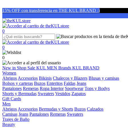
15% OFF con transferencia en THE KUL BRAND :)
0
0
0
New in
Shop
Sale
KUL MEN
Brands
KUL BRAND
Women
Abrigos
Accesorios
Bikinis
Chalecos y Blazers
Blusas y camisas
Bolsos y carteras
Buzos
Enteritos
Faldas
Jeans
Pantalones
Remeras
Ropa Interior
Sportwear
Tops y Bodys
Shorts y Bermudas
Sweaters
Vestidos
Zapatos
Gift Cards
Men
Abrigos
Accesorios
Bermudas y Shorts
Buzos
Calzados
Camisas
Jeans
Pantalones
Remeras
Sweaters
Trajes de Baño
Beauty