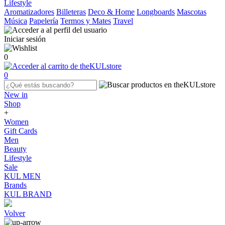
Lifestyle
Aromatizadores
Billeteras
Deco & Home
Longboards
Mascotas
Música
Papelería
Termos y Mates
Travel
Iniciar sesión
0
0
New in
Shop
+
Women
Gift Cards
Men
Beauty
Lifestyle
Sale
KUL MEN
Brands
KUL BRAND
Volver