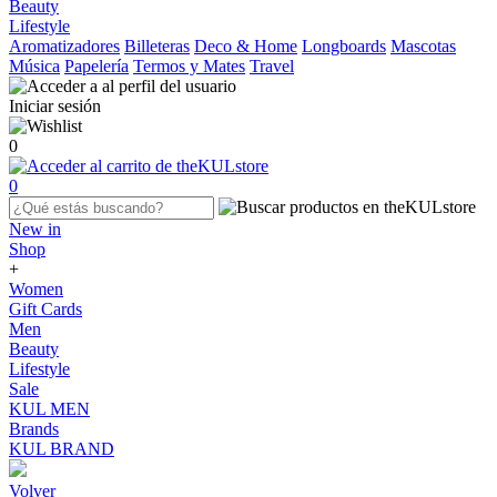
Beauty
Lifestyle
Aromatizadores
Billeteras
Deco & Home
Longboards
Mascotas
Música
Papelería
Termos y Mates
Travel
Iniciar sesión
0
0
New in
Shop
+
Women
Gift Cards
Men
Beauty
Lifestyle
Sale
KUL MEN
Brands
KUL BRAND
Volver