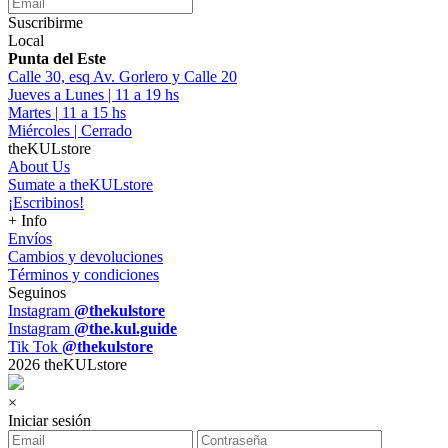
Suscribirme
Local
Punta del Este
Calle 30, esq Av. Gorlero y Calle 20
Jueves a Lunes | 11 a 19 hs
Martes | 11 a 15 hs
Miércoles | Cerrado
theKULstore
About Us
Sumate a theKULstore
¡Escribinos!
+ Info
Envíos
Cambios y devoluciones
Términos y condiciones
Seguinos
Instagram
@thekulstore
Instagram
@the.kul.guide
Tik Tok
@thekulstore
2026 theKULstore
×
Iniciar sesión