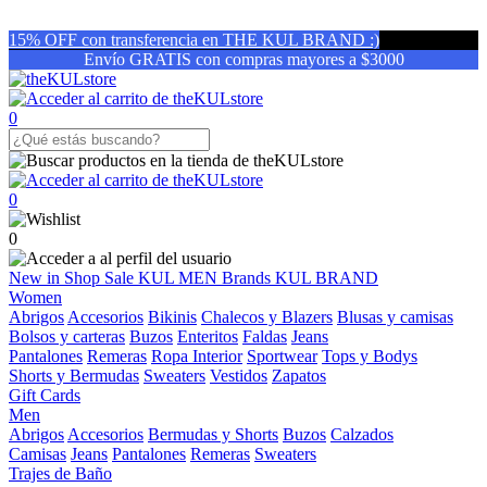
15% OFF con transferencia en THE KUL BRAND :)
Envío GRATIS con compras mayores a $3000
0
0
0
New in
Shop
Sale
KUL MEN
Brands
KUL BRAND
Women
Abrigos
Accesorios
Bikinis
Chalecos y Blazers
Blusas y camisas
Bolsos y carteras
Buzos
Enteritos
Faldas
Jeans
Pantalones
Remeras
Ropa Interior
Sportwear
Tops y Bodys
Shorts y Bermudas
Sweaters
Vestidos
Zapatos
Gift Cards
Men
Abrigos
Accesorios
Bermudas y Shorts
Buzos
Calzados
Camisas
Jeans
Pantalones
Remeras
Sweaters
Trajes de Baño