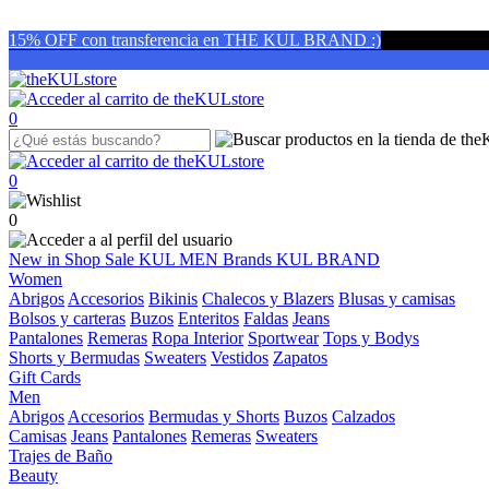
15% OFF con transferencia en THE KUL BRAND :)
0
0
0
New in
Shop
Sale
KUL MEN
Brands
KUL BRAND
Women
Abrigos
Accesorios
Bikinis
Chalecos y Blazers
Blusas y camisas
Bolsos y carteras
Buzos
Enteritos
Faldas
Jeans
Pantalones
Remeras
Ropa Interior
Sportwear
Tops y Bodys
Shorts y Bermudas
Sweaters
Vestidos
Zapatos
Gift Cards
Men
Abrigos
Accesorios
Bermudas y Shorts
Buzos
Calzados
Camisas
Jeans
Pantalones
Remeras
Sweaters
Trajes de Baño
Beauty