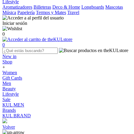
Lifestyle
Aromatizadores
Billeteras
Deco & Home
Longboards
Mascotas
Música
Papelería
Termos y Mates
Travel
Iniciar sesión
0
0
New in
Shop
+
Women
Gift Cards
Men
Beauty
Lifestyle
Sale
KUL MEN
Brands
KUL BRAND
Volver