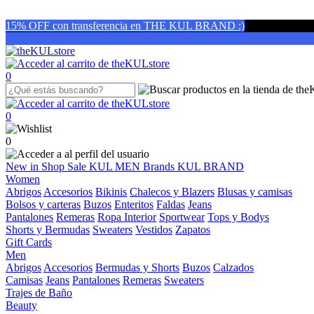
15% OFF con transferencia en THE KUL BRAND :)
0
0
0
New in
Shop
Sale
KUL MEN
Brands
KUL BRAND
Women
Abrigos
Accesorios
Bikinis
Chalecos y Blazers
Blusas y camisas
Bolsos y carteras
Buzos
Enteritos
Faldas
Jeans
Pantalones
Remeras
Ropa Interior
Sportwear
Tops y Bodys
Shorts y Bermudas
Sweaters
Vestidos
Zapatos
Gift Cards
Men
Abrigos
Accesorios
Bermudas y Shorts
Buzos
Calzados
Camisas
Jeans
Pantalones
Remeras
Sweaters
Trajes de Baño
Beauty