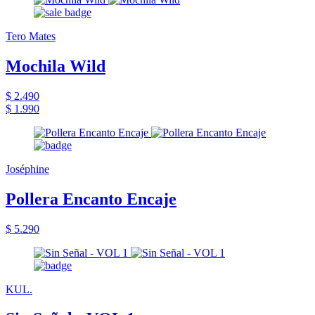
Tero Mates
Mochila Wild
$ 2.490
$ 1.990
Joséphine
Pollera Encanto Encaje
$ 5.290
KUL.