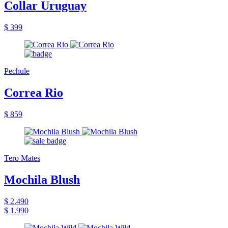
Collar Uruguay
$ 399
Pechule
Correa Rio
$ 859
Tero Mates
Mochila Blush
$ 2.490
$ 1.990