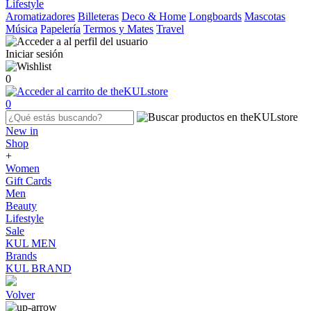
Lifestyle
Aromatizadores
Billeteras
Deco & Home
Longboards
Mascotas
Música
Papelería
Termos y Mates
Travel
Iniciar sesión
0
0
New in
Shop
+
Women
Gift Cards
Men
Beauty
Lifestyle
Sale
KUL MEN
Brands
KUL BRAND
Volver