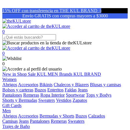
15% OFF con transferencia en THE KUL BRAND :)
Envío GRATIS con compras mayores a $3000
0
0
0
New in
Shop
Sale
KUL MEN
Brands
KUL BRAND
Women
Abrigos
Accesorios
Bikinis
Chalecos y Blazers
Blusas y camisas
Bolsos y carteras
Buzos
Enteritos
Faldas
Jeans
Pantalones
Remeras
Ropa Interior
Sportwear
Tops y Bodys
Shorts y Bermudas
Sweaters
Vestidos
Zapatos
Gift Cards
Men
Abrigos
Accesorios
Bermudas y Shorts
Buzos
Calzados
Camisas
Jeans
Pantalones
Remeras
Sweaters
Trajes de Baño