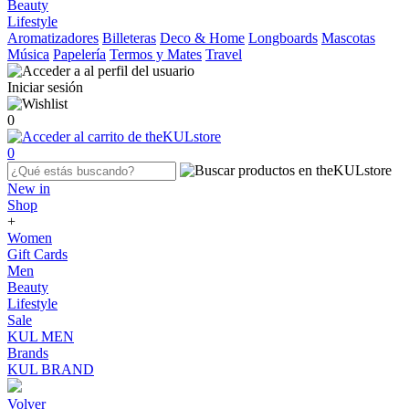
Beauty
Lifestyle
Aromatizadores
Billeteras
Deco & Home
Longboards
Mascotas
Música
Papelería
Termos y Mates
Travel
Iniciar sesión
0
0
New in
Shop
+
Women
Gift Cards
Men
Beauty
Lifestyle
Sale
KUL MEN
Brands
KUL BRAND
Volver