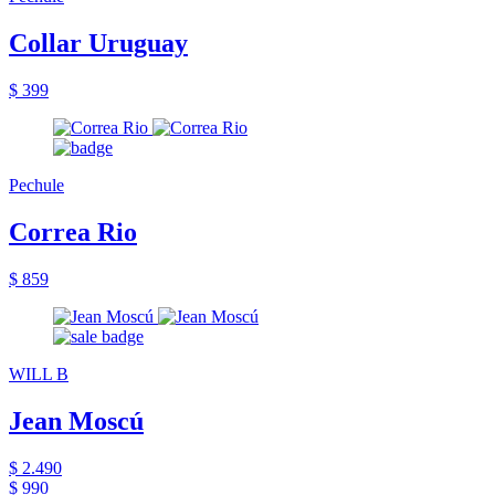
Collar Uruguay
$ 399
Pechule
Correa Rio
$ 859
WILL B
Jean Moscú
$ 2.490
$ 990