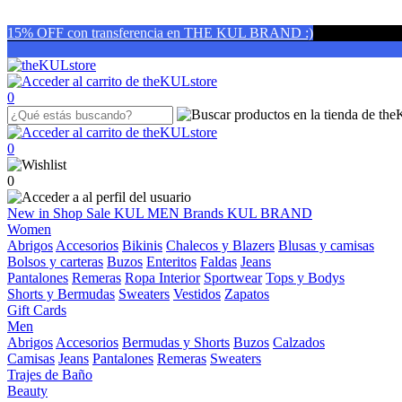
15% OFF con transferencia en THE KUL BRAND :)
0
0
0
New in
Shop
Sale
KUL MEN
Brands
KUL BRAND
Women
Abrigos
Accesorios
Bikinis
Chalecos y Blazers
Blusas y camisas
Bolsos y carteras
Buzos
Enteritos
Faldas
Jeans
Pantalones
Remeras
Ropa Interior
Sportwear
Tops y Bodys
Shorts y Bermudas
Sweaters
Vestidos
Zapatos
Gift Cards
Men
Abrigos
Accesorios
Bermudas y Shorts
Buzos
Calzados
Camisas
Jeans
Pantalones
Remeras
Sweaters
Trajes de Baño
Beauty