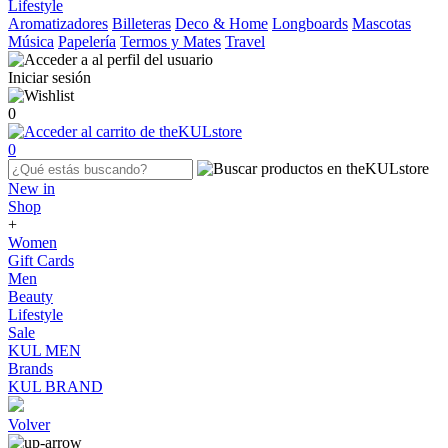
Lifestyle
Aromatizadores
Billeteras
Deco & Home
Longboards
Mascotas
Música
Papelería
Termos y Mates
Travel
Iniciar sesión
0
0
New in
Shop
+
Women
Gift Cards
Men
Beauty
Lifestyle
Sale
KUL MEN
Brands
KUL BRAND
Volver