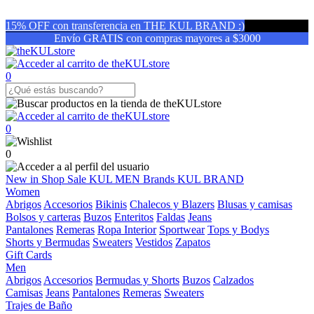
15% OFF con transferencia en THE KUL BRAND :)
Envío GRATIS con compras mayores a $3000
0
0
0
New in
Shop
Sale
KUL MEN
Brands
KUL BRAND
Women
Abrigos
Accesorios
Bikinis
Chalecos y Blazers
Blusas y camisas
Bolsos y carteras
Buzos
Enteritos
Faldas
Jeans
Pantalones
Remeras
Ropa Interior
Sportwear
Tops y Bodys
Shorts y Bermudas
Sweaters
Vestidos
Zapatos
Gift Cards
Men
Abrigos
Accesorios
Bermudas y Shorts
Buzos
Calzados
Camisas
Jeans
Pantalones
Remeras
Sweaters
Trajes de Baño