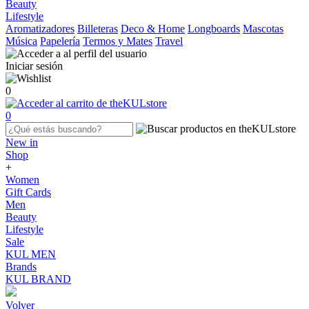
Beauty
Lifestyle
Aromatizadores
Billeteras
Deco & Home
Longboards
Mascotas
Música
Papelería
Termos y Mates
Travel
Iniciar sesión
0
0
New in
Shop
+
Women
Gift Cards
Men
Beauty
Lifestyle
Sale
KUL MEN
Brands
KUL BRAND
Volver